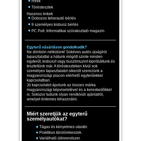
Hírek
Töréstesztek
Hasznos linkek
Dobozos teherautó bérlés
9 személyes kisbusz bérlés
PC Pult. Informatikai szórakoztató magazin
Egyterű vásárláson gondolkodik?
Ne döntsön nélkülünk! Sokéves autós újságírói
tapasztalattal a hátunk mögött szinte minden
egyterűt, kisbuszt vagy buszlimuzint kipróbáltunk és
teszteltünk már. A törésteszteken kívül sok
személyes tapasztalatot sikerült szerezünk a
magyarországi piacon elérhető egyterűekkel
kapcsolatban.
Jó kapcsolatot ápolunk az összes márka
magyarországi képviseletével és a kereskedőkkel
is. Sokszor tudunk olyan rendkívüli ajánlatról,
amelyet érdemes kihasználni.
Miért szeretjük az egyterű
személyautókat?
Tágas és kényelmes utastér.
Praktikus tárolórekeszek.
Variálható ülésrendszer.