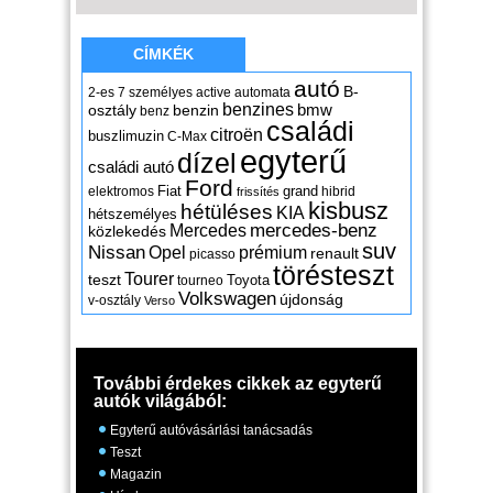
CÍMKÉK
autó
B-
2-es
7 személyes
active
automata
benzines
osztály
benzin
bmw
benz
családi
citroën
buszlimuzin
C-Max
egyterű
dízel
családi autó
Ford
Fiat
grand
elektromos
hibrid
frissítés
kisbusz
hétüléses
KIA
hétszemélyes
mercedes-benz
Mercedes
közlekedés
suv
Nissan
Opel
prémium
renault
picasso
törésteszt
Tourer
teszt
Toyota
tourneo
Volkswagen
újdonság
v-osztály
Verso
További érdekes cikkek az egyterű
autók világából:
Egyterű autóvásárlási tanácsadás
Teszt
Magazin