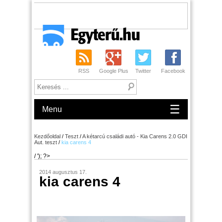
RSS
Google Plus
Twitter
Facebook
☰
Menu
Kezdőoldal
/
Teszt
/
A kétarcú családi autó - Kia Carens 2.0 GDI
Aut. teszt
/
kia carens 4
/ '); ?>
2014 augusztus 17.
kia carens 4