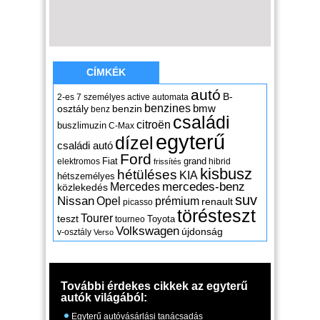
CÍMKÉK
autó
B-
2-es
7 személyes
active
automata
benzines
osztály
benzin
bmw
benz
családi
citroën
buszlimuzin
C-Max
egyterű
dízel
családi autó
Ford
Fiat
grand
elektromos
hibrid
frissítés
kisbusz
hétüléses
KIA
hétszemélyes
mercedes-benz
Mercedes
közlekedés
suv
Nissan
Opel
prémium
renault
picasso
törésteszt
Tourer
teszt
Toyota
tourneo
Volkswagen
újdonság
v-osztály
Verso
További érdekes cikkek az egyterű
autók világából:
Egyterű autóvásárlási tanácsadás