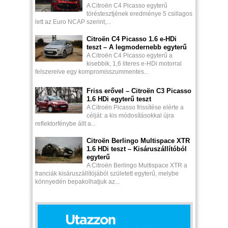
A Citroën C4 Picasso egyterű
töréstesztjének eredménye 5 csillagos
lett az Euro NCAP szerint,...
Citroën C4 Picasso 1.6 e-HDi
teszt – A legmodernebb egyterű
A Citroën C4 Picasso egyterű a
kisebbik, 1,6 literes e-HDi motorral
felszerelve egy kompromisszummentes...
Friss erővel – Citroën C3 Picasso
1.6 HDi egyterű teszt
A Citroën Picasso frissítése elérte a
célját: a kis módosításokkal újra
reflektorfénybe állt a...
Citroën Berlingo Multispace XTR
1.6 HDi teszt – Kisáruszállítóból
egyterű
A Citroën Berlingo Multispace XTR a
franciák kisáruszállítójából született egyterű, melybe
könnyedén bepakolhatjuk az...