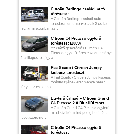
Citroën Berlingo családi autó
törésteszt
A Citroën Berlingo családi autó
törésteszt eredménye csak 3 csillag
lett, amin azonban az...
Citroën C4 Picasso egyterű
törésteszt (2009)
Az előző generációs Citroën C4
Picasso egyterű törésteszt eredménye
5 csillagos lett, így a...
Fiat Scudo / Citroen Jumpy
kisbusz törésteszt
A Fiat Scudo / Citroen Jumpy kisbusz
töréstesztjének eredménye nem túl
fényes, 3 csillagos...
Egyterű űrhajó – Citroën Grand
C4 Picasso 2.0 BlueHDI teszt
A Citroën Grand C4 Picasso egyterű
mind kívülről, mind pedig belülről a
jövőt szeretné...
Citroën C4 Picasso egyterű
törésteszt