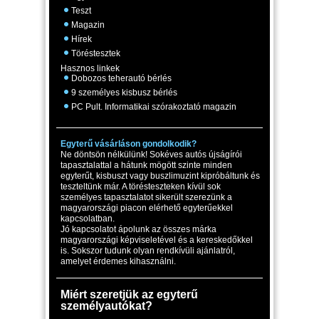
Teszt
Magazin
Hírek
Töréstesztek
Hasznos linkek
Dobozos teherautó bérlés
9 személyes kisbusz bérlés
PC Pult. Informatikai szórakoztató magazin
Egyterű vásárláson gondolkodik?
Ne döntsön nélkülünk! Sokéves autós újságírói
tapasztalattal a hátunk mögött szinte minden
egyterűt, kisbuszt vagy buszlimuzint kipróbáltunk és
teszteltünk már. A törésteszteken kívül sok
személyes tapasztalatot sikerült szerezünk a
magyarországi piacon elérhető egyterűekkel
kapcsolatban.
Jó kapcsolatot ápolunk az összes márka
magyarországi képviseletével és a kereskedőkkel
is. Sokszor tudunk olyan rendkívüli ajánlatról,
amelyet érdemes kihasználni.
Miért szeretjük az egyterű
személyautókat?