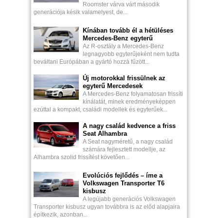
Roomster várva várt második
generációja késik valamelyest, de...
Kínában tovább él a hétüléses
Mercedes-Benz egyterű
Az R-osztály a Mercedes-Benz
legnagyobb egyterűjeként nem tudta
beváltani Európában a gyártó hozzá fűzött...
Új motorokkal frissülnek az
egyterű Mercedesek
A Mercedes-Benz folyamatosan frissíti
kínálatát, minek eredményeképpen
ezúttal a kompakt, családi modellek és egyterűek...
A nagy család kedvence a friss
Seat Alhambra
A Seat nagyméretű, a nagy család
számára fejlesztett modellje, az
Alhambra szolid frissítést követően...
Evolúciós fejlődés – íme a
Volkswagen Transporter T6
kisbusz
A legújabb generációs Volkswagen
Transporter kisbusz ugyan továbbra is az előd alapjaira
építkezik, azonban...