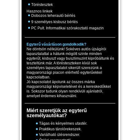
Töréstesztek
Hasznos linkek
Dobozos teherautó bérlés
9 személyes kisbusz bérlés
PC Pult. Informatikai szórakoztató magazin
Egyterű vásárláson gondolkodik?
Ne döntsön nélkülünk! Sokéves autós újságírói
tapasztalattal a hátunk mögött szinte minden
egyterűt, kisbuszt vagy buszlimuzint kipróbáltunk és
teszteltünk már. A törésteszteken kívül sok
személyes tapasztalatot sikerült szerezünk a
magyarországi piacon elérhető egyterűekkel
kapcsolatban.
Jó kapcsolatot ápolunk az összes márka
magyarországi képviseletével és a kereskedőkkel
is. Sokszor tudunk olyan rendkívüli ajánlatról,
amelyet érdemes kihasználni.
Miért szeretjük az egyterű
személyautókat?
Tágas és kényelmes utastér.
Praktikus tárolórekeszek.
Variálható ülésrendszer.