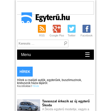
RSS
Google Plus
Twitter
Facebook
☰
Menu
HÍREK
Hírek a családi autók, egyterűek, buszlimuzinok,
kisbuszok háza-tájáról.
Kezdőoldal
/
Hírek
Tavasszal érkezik az új egyterű
Škoda
A Škoda egyterű modellje, vagyis a