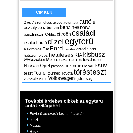
CÍMKÉK
autó
B-
2-es
7 személyes
active
automata
benzines
osztály
benzin
bmw
benz
családi
citroën
buszlimuzin
C-Max
egyterű
dízel
családi autó
Ford
Fiat
grand
elektromos
hibrid
frissítés
kisbusz
hétüléses
KIA
hétszemélyes
mercedes-benz
Mercedes
közlekedés
suv
Nissan
Opel
prémium
renault
picasso
törésteszt
Tourer
teszt
Toyota
tourneo
Volkswagen
újdonság
v-osztály
Verso
További érdekes cikkek az egyterű
autók világából:
Egyterű autóvásárlási tanácsadás
Teszt
Magazin
Hírek