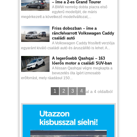
– íme a 2-es Grand Tourer
A BMW nemrég dobta piacra első
egyterű modelljét, de máris
megérkezett a következő modellváltozat,...
Friss dobozban – íme a
ráncfelvarrott Volkswagen Caddy
családi autó
A Volkswagen Caddy frissített verziója
egyaránt kiváló családi autó és áruszállító is lehet. A...
A legerősebb Qashqai – 163
lóerős motor a családi SUV-ban
A Nissan Qashqai végre megkapta a
bevezetés óta ígért izmosabb
erőforrást, mely ráadásul 150...
1
2
3
4
1. oldal a 4 oldalból