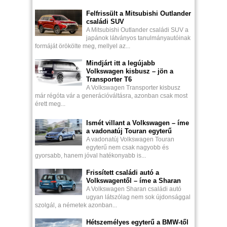
Felfrissült a Mitsubishi Outlander
családi SUV
A Mitsubishi Outlander családi SUV a
japánok látványos tanulmányautóinak
formáját örökölte meg, mellyel az...
Mindjárt itt a legújabb
Volkswagen kisbusz – jön a
Transporter T6
A Volkswagen Transporter kisbusz
már régóta vár a generációváltásra, azonban csak most
érett meg...
Ismét villant a Volkswagen – íme
a vadonatúj Touran egyterű
A vadonatúj Volkswagen Touran
egyterű nem csak nagyobb és
gyorsabb, hanem jóval hatékonyabb is...
Frissített családi autó a
Volkswagentől – íme a Sharan
A Volkswagen Sharan családi autó
ugyan látszólag nem sok újdonsággal
szolgál, a németek azonban...
Hétszemélyes egyterű a BMW-től