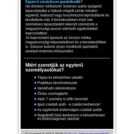
Egyterű vásárláson gondolkodik?
Ne döntsön nélkülünk! Sokéves autós újságírói
tapasztalattal a hátunk mögött szinte minden
egyterűt, kisbuszt vagy buszlimuzint kipróbáltunk és
teszteltünk már. A törésteszteken kívül sok
személyes tapasztalatot sikerült szerezünk a
magyarországi piacon elérhető egyterűekkel
kapcsolatban.
Jó kapcsolatot ápolunk az összes márka
magyarországi képviseletével és a kereskedőkkel
is. Sokszor tudunk olyan rendkívüli ajánlatról,
amelyet érdemes kihasználni.
Miért szeretjük az egyterű
személyautókat?
Tágas és kényelmes utastér.
Praktikus tárolórekeszek.
Variálható ülésrendszer.
Óriási csomagtartó.
Akár 7 személy is elfér bennük!
Igazi családi autó - a család kedvence!
Az egyterűek biztonságos családi autók.
Nagytestű házi-kedvence is kényelmesen
és biztonságosan utazhat.