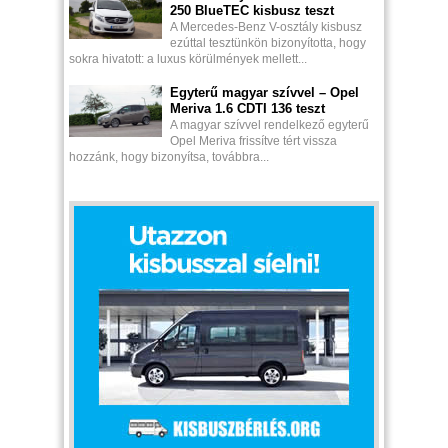
250 BlueTEC kisbusz teszt
A Mercedes-Benz V-osztály kisbusz
ezúttal tesztünkön bizonyította, hogy
sokra hivatott: a luxus körülmények mellett...
Egyterű magyar szívvel – Opel
Meriva 1.6 CDTI 136 teszt
A magyar szívvel rendelkező egyterű
Opel Meriva frissítve tért vissza
hozzánk, hogy bizonyítsa, továbbra...