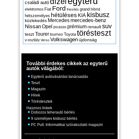
egyterű
dízel
családi autó
Ford
Fiat
grand
elektromos
hibrid
frissítés
kisbusz
hétüléses
KIA
hétszemélyes
mercedes-benz
Mercedes
közlekedés
suv
Nissan
Opel
prémium
renault
picasso
törésteszt
Tourer
teszt
Toyota
tourneo
Volkswagen
újdonság
v-osztály
Verso
További érdekes cikkek az egyterű
autók világából:
Egyterű autóvásárlási tanácsadás
Teszt
Magazin
Hírek
Töréstesztek
Hasznos linkek
Dobozos teherautó bérlés
9 személyes kisbusz bérlés
PC Pult. Informatikai szórakoztató magazin