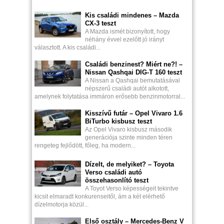
Kis családi mindenes – Mazda
CX-3 teszt
A Mazda ismét bizonyított, hogy
néhány évvel ezelőtt jó irányt
választott. A kis családi...
Családi benzinest? Miért ne?! –
Nissan Qashqai DIG-T 160 teszt
A Nissan a Qashqai bemutatásával
népszerű családi autót alkotott,
amelynek folytatása immáron erősebb benzinmotorral...
Kisszívű futár – Opel Vivaro 1.6
BiTurbo kisbusz teszt
Az Opel Vivaro kisbusz második
generációja szinte minden téren
rengeteg fejlődött, főleg, ha modern...
Dízelt, de melyiket? – Toyota
Verso családi autó
összehasonlító teszt
A Toyot Verso képességeit tekintve
kicsit elmaradt konkurenseitől, ám a két elérhető
dízelmotorja közül...
Első osztály – Mercedes-Benz V