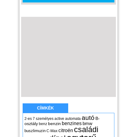
CÍMKÉK
autó
B-
2-es
7 személyes
active
automata
benzines
osztály
benzin
bmw
benz
családi
citroën
buszlimuzin
C-Max