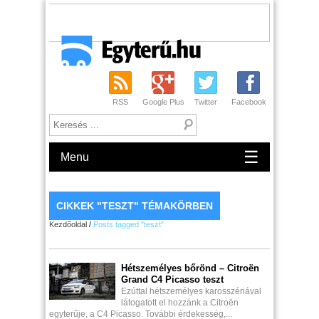
RSS
Google Plus
Twitter
Facebook
☰
Menu
CIKKEK "TESZT" TÉMAKÖRBEN
Kezdőoldal
/
Posts tagged "teszt"
Hétszemélyes bőrönd – Citroёn
Grand C4 Picasso teszt
Ezúttal hétszemélyes karosszériával
látogatott el hozzánk a Citroёn
egyterűje, a C4 Picasso. További érdekesség,...