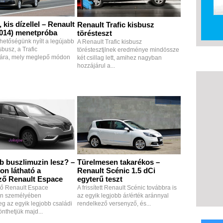
 kis dízellel – Renault
Renault Trafic kisbusz
2014) menetpróba
törésteszt
etőségünk nyílt a legújabb
A Renault Trafic kisbusz
sbusz, a Trafic
töréstesztjlnek eredménye mindössze
sára, mely meglepő módon
két csillag lett, amihez nagyban
hozzájárul a...
b buszlimuzin lesz? –
Türelmesen takarékos –
on látható a
Renault Scénic 1.5 dCi
ző Renault Espace
egyterű teszt
ző Renault Espace
A frissített Renault Scénic továbbra is
in személyében
az egyik legjobb ár/érték aránnyal
eg az egyik legjobb családi
rendelkező versenyző, és...
önthetjük majd...