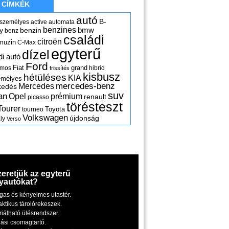
CÍMKÉK
autó
B-
 személyes
active
automata
benzines
y
benzin
bmw
benz
családi
citroën
muzin
C-Max
egyterű
dízel
di autó
Ford
Fiat
grand
omos
hibrid
frissítés
kisbusz
hétüléses
KIA
emélyes
mercedes-benz
Mercedes
kedés
suv
an
Opel
prémium
renault
picasso
törésteszt
Tourer
Toyota
tourneo
Volkswagen
újdonság
ly
Verso
zeretjük az egyterű
yautókat?
gas és kényelmes utastér.
aktikus tárolórekeszek.
riálható ülésrendszer.
iási csomagtartó.