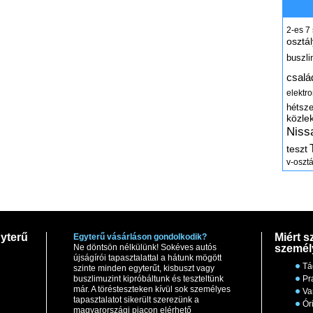
2-es
7
osztál
buszli
csalá
elektr
hétsz
közle
Niss
teszt
v-osztá
yterű
Miért s
Egyterű vásárláson gondolkodik?
Ne döntsön nélkülünk! Sokéves autós
személ
újságírói tapasztalattal a hátunk mögött
Tá
szinte minden egyterűt, kisbuszt vagy
buszlimuzint kipróbáltunk és teszteltünk
Pr
már. A törésteszteken kívül sok személyes
Va
tapasztalatot sikerült szerezünk a
Ór
magyarországi piacon elérhető