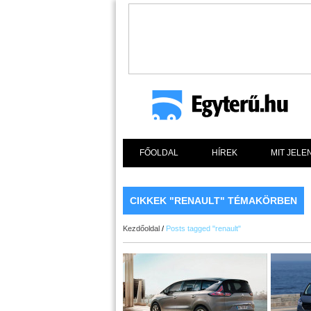
FŐOLDAL
HÍREK
MIT JELE
CIKKEK "RENAULT" TÉMAKÖRBEN
Kezdőoldal
/
Posts tagged "renault"