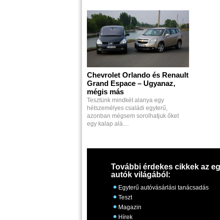
Chevrolet Orlando és Renault
Grand Espace – Ugyanaz,
mégis más
Tesztünk mindkét alanya egy
hétszemélyes családi egyterű,
azonban mégsem sorolhatjuk őket
egy kalap alá....
További érdekes cikkek az eg
autók világából:
Egyterű autóvásárlási tanácsadás
Teszt
Magazin
Hírek