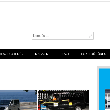
NT AZ EGYTERŰ?
MAGAZIN
TESZT
EGYTERŰ TÖRÉSTE