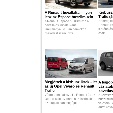
Kisbusz,
A Renault bevállalta – ilyen
Trafic (
lesz az Espace buszlimuzin
Nemrég leh
A Renault Espace buszlimuzin a
Renault ki
bevállalós Initiale Paris
kipróbálá
tanulmányautó után nem okoz
csak...
csalódást számunkra...
Megjöttek a kisbusz ikrek – itt
A legjob
az új Opel Vivaro és Renault
vázlatok
Trafic
követke
Végre bemutatkozott a Renault és az
A követke
Opel új kisbusz párosa. Köszöntsük
buszlimuz
az alapjaikban megújult...
valószínűl
autót kösz