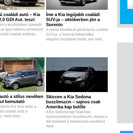
ú családi autó – Kia
Íme a Kia legújabb családi
.0 GDI Aut. teszt
SUV-ja – októberben jön a
Sorento
ns a tesztünkben szereplő
cal igazi kétarcú versenyző:
A márka következő generációs családi
iváló családi autónak...
SUV-ja, a Sorento kifejezetten
elegáns összképet mutat, ami nem...
autó a stílus nevében
Skiccen a Kia Sedona
oul bemutató
buszlimuzin – sajnos csak
Amerika kap belőle
rációs Kia Soul talán a
b családi autó a
A Kia Sedona egy hatalmas
 mely kívül...
nyolcszemélyes buszlimuzin, melyet a
dél-koreaiak a hamarosan esedékes
New...