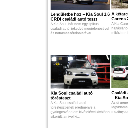
A kétarc
Lendületbe hoz – Kia Soul 1.6
Carens 2
CRDI családi autó teszt
A Kia Care
A Kia Soul, bár nem egy tipikus
hajtáslánc
családi autó, jókedvű megjelenésével
miközben k
és hatalmas térkínálatával...
Családi 
Kia Soul családi autó
– Kia S
törésteszt
Az új gene
A Kia Soul családi autó
legvidámab
töréstesztjének eredménye a
mezőnyben,
gyalogosvédelem kivételével kiválóan
sikerült, amivel ki...