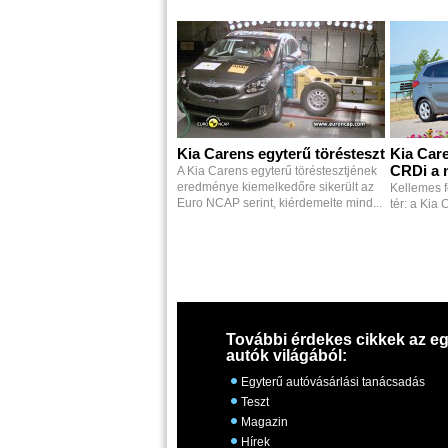
Kia Carens egyterű törésteszt
Kia Care
CRDi a 
A Kia Carens egyterű töréstesztjének
eredménye kiemelkedőre sikerült az
Kellemes f
Euro NCAP serint, kiérdemelte mind...
tér: a Kia
További érdekes cikkek az eg
autók világából:
Egyterű autóvásárlási tanácsadás
Teszt
Magazin
Hírek