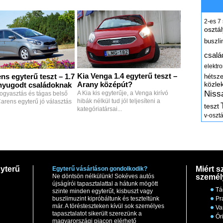
2-es
7
osztál
buszli
csalá
elektr
Kia Venga 1.4 egyterű teszt –
ns egyterű teszt – 1.7
hétsz
Arany középút?
közle
nyugodt családoknak
Niss
A Kia kis egyterűje, a Venga kirívó
ogyasztás és tágas belső
hibák nélkül tud jól teljesíteni a
 Carens egyterű jó választás
teszt
kategóriatársai...
v-osztá
yterű
Miért s
Egyterű vásárláson gondolkodik?
Ne döntsön nélkülünk! Sokéves autós
személ
újságírói tapasztalattal a hátunk mögött
Tá
szinte minden egyterűt, kisbuszt vagy
buszlimuzint kipróbáltunk és teszteltünk
Pr
már. A törésteszteken kívül sok személyes
Va
tapasztalatot sikerült szerezünk a
Ór
magyarországi piacon elérhető