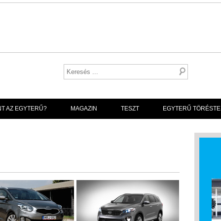
NT AZ EGYTERŰ?
MAGAZIN
TESZT
EGYTERŰ TÖRÉSTE