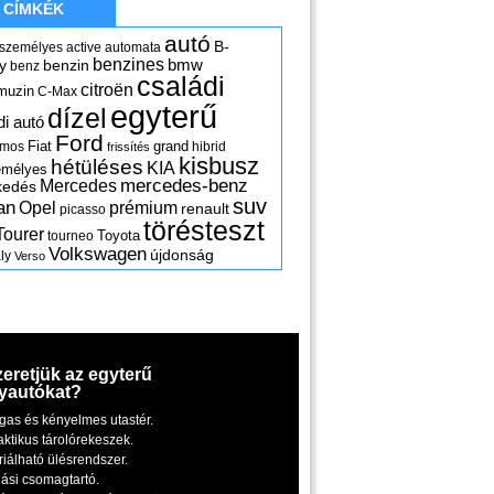
CÍMKÉK
autó
B-
 személyes
active
automata
benzines
y
benzin
bmw
benz
családi
citroën
muzin
C-Max
egyterű
dízel
di autó
Ford
Fiat
grand
omos
hibrid
frissítés
kisbusz
hétüléses
KIA
emélyes
mercedes-benz
Mercedes
kedés
suv
an
Opel
prémium
renault
picasso
törésteszt
Tourer
Toyota
tourneo
Volkswagen
újdonság
ly
Verso
zeretjük az egyterű
yautókat?
gas és kényelmes utastér.
aktikus tárolórekeszek.
riálható ülésrendszer.
iási csomagtartó.