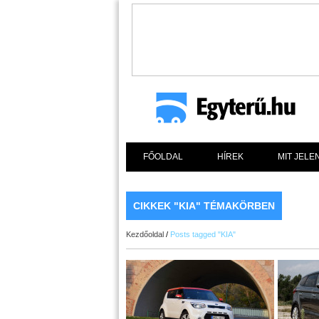
FŐOLDAL
HÍREK
MIT JELE
CIKKEK "KIA" TÉMAKÖRBEN
Kezdőoldal
/
Posts tagged "KIA"