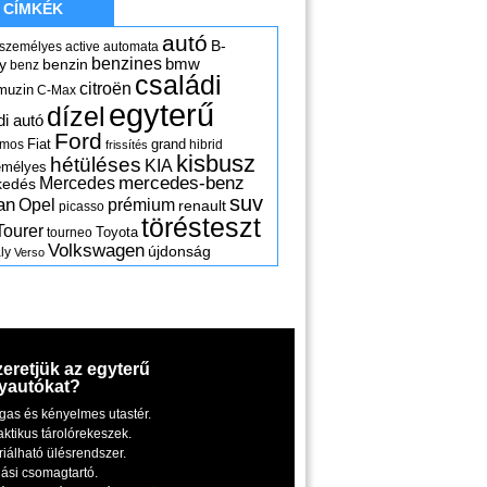
CÍMKÉK
autó
B-
 személyes
active
automata
benzines
y
benzin
bmw
benz
családi
citroën
muzin
C-Max
egyterű
dízel
di autó
Ford
Fiat
grand
omos
hibrid
frissítés
kisbusz
hétüléses
KIA
emélyes
mercedes-benz
Mercedes
kedés
suv
an
Opel
prémium
renault
picasso
törésteszt
Tourer
Toyota
tourneo
Volkswagen
újdonság
ly
Verso
zeretjük az egyterű
yautókat?
gas és kényelmes utastér.
aktikus tárolórekeszek.
riálható ülésrendszer.
iási csomagtartó.