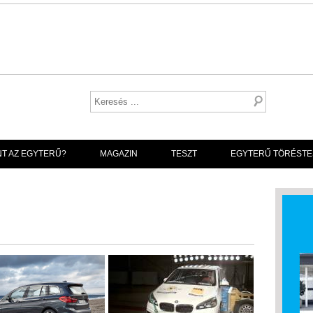
NT AZ EGYTERŰ?
MAGAZIN
TESZT
EGYTERŰ TÖRÉSTE