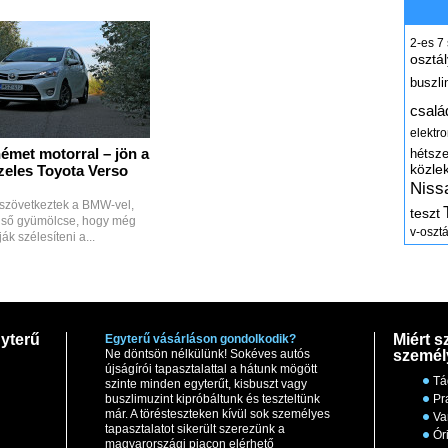
2-es
7
osztál
buszli
csalá
elektr
émet motorral – jön a
hétsz
közle
eles Toyota Verso
Niss
 szövetkeztek a BMW-vel,
teszt
lső gyümölcse, hogy még
v-osztá
ák szélesíteni a...
yterű
Miért s
Egyterű vásárláson gondolkodik?
Ne döntsön nélkülünk! Sokéves autós
személ
újságírói tapasztalattal a hátunk mögött
Tá
szinte minden egyterűt, kisbuszt vagy
buszlimuzint kipróbáltunk és teszteltünk
Pr
már. A törésteszteken kívül sok személyes
Va
tapasztalatot sikerült szerezünk a
Ór
magyarországi piacon elérhető