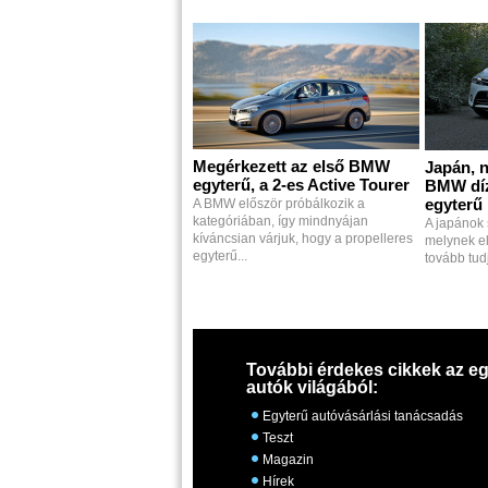
Megérkezett az első BMW
Japán, n
egyterű, a 2-es Active Tourer
BMW díz
egyterű
A BMW először próbálkozik a
kategóriában, így mindnyájan
A japánok
kíváncsian várjuk, hogy a propelleres
melynek e
egyterű...
tovább tudj
További érdekes cikkek az eg
autók világából:
Egyterű autóvásárlási tanácsadás
Teszt
Magazin
Hírek