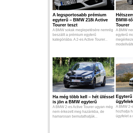
A legsportosabb prémium
Hétszem
egyterű – BMW 218i Active
BMW-től
Tourer teszt
Tourer
A BMW sokak meglepetésére nemrég
A BMW nem
beszállt a prémium egyterű
egyterű mo
kategóriába. A 2-es Active Tourer...
megérkeze
modellválto
Egyterű 
Ha még több kell – hét üléssel
ügyfele
is jön a BMW egyterű
A BMW 2-es
A BMW 2-es Active Tourer ugyan még
hozhatja h
nem érkezett meg hazánkba, de
ügyfelet a
hamarosan bemutathatják...