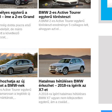
élyes egyterű a
BMW 2-es Active Tourer
 – íme a 2-es Grand
egyterű törésteszt
A BMW 2-es Active Tourer egyterű
törésteszt eredménye 5 csillagos lett,
rég dobta piacra első
ahogyan azt el...
delljét, de máris
tt a következő
zat,...
hozhatja az új
Hatalmas hétüléses BMW
ket a BMW-nek
érkezhet – 2018-ra ígérik az
X7-et
 Active Tourer egyterű
amarosan a legtöbb új
A 2018-ra ígért hatalmas hétüléses
 márkának,...
BMW X7 ugyan nem kifejezetten
egyterű, ám a család...