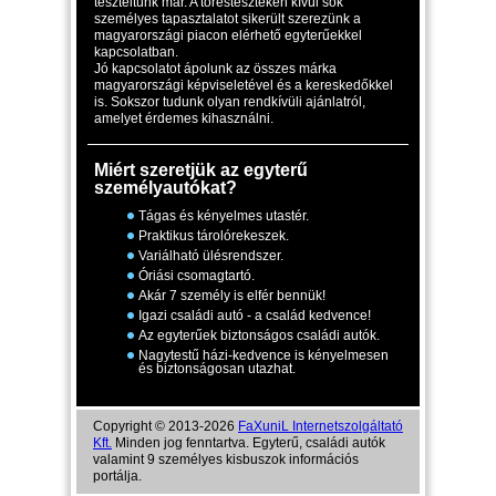
teszteltünk már. A törésteszteken kívül sok
személyes tapasztalatot sikerült szerezünk a
magyarországi piacon elérhető egyterűekkel
kapcsolatban.
Jó kapcsolatot ápolunk az összes márka
magyarországi képviseletével és a kereskedőkkel
is. Sokszor tudunk olyan rendkívüli ajánlatról,
amelyet érdemes kihasználni.
Miért szeretjük az egyterű
személyautókat?
Tágas és kényelmes utastér.
Praktikus tárolórekeszek.
Variálható ülésrendszer.
Óriási csomagtartó.
Akár 7 személy is elfér bennük!
Igazi családi autó - a család kedvence!
Az egyterűek biztonságos családi autók.
Nagytestű házi-kedvence is kényelmesen
és biztonságosan utazhat.
Copyright © 2013-2026
FaXuniL Internetszolgáltató
Kft.
Minden jog fenntartva. Egyterű, családi autók
valamint 9 személyes kisbuszok információs
portálja.