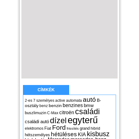
CÍMKÉK
autó
B-
2-es
7 személyes
active
automata
benzines
osztály
benzin
bmw
benz
családi
citroën
buszlimuzin
C-Max
egyterű
dízel
családi autó
Ford
Fiat
grand
elektromos
hibrid
frissítés
kisbusz
hétüléses
KIA
hétszemélyes