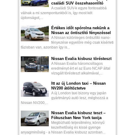
családi SUV összehasonlító
A családi SUV-k egyre fontosabbá
válnak a mi szempontunkból is, így most két
újdonságot,...
Értékes időt spórolna nekünk a
Nissan az öntisztító fényezéssel
A Nissan különleges öntisztító nano-
fényezése egyelőre még csak kísérleti
fázisban van, azonban így is...
Nissan Evalia kisbusz törésteszt
A Nissan Evalia háromcsillagos
eredményt ért el az Euro NCAP által
vizsgált törésteszt alkalmával,...
Itt az új London taxi – Nissan
NV200 átöltöztetve
A új London taxi bizony egy japán
gyártmányú autó lesz, méghozzá a
Nissan NV200,...
Nissan Evalia kisbusz teszt –
Fókuszban New York taxija
Megbízható teljesítmény, könnyű
kezelhetőség és kissé gyenge
anyagminőség - a Nissan Evalia kisbusz azonban...