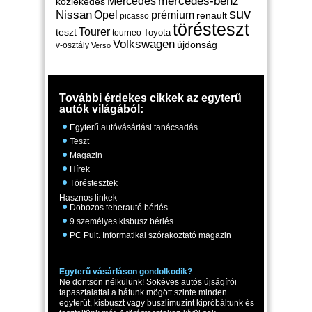
mercedes-benz
Mercedes
közlekedés
suv
Nissan
Opel
prémium
renault
picasso
törésteszt
Tourer
teszt
Toyota
tourneo
Volkswagen
újdonság
v-osztály
Verso
További érdekes cikkek az egyterű
autók világából:
Egyterű autóvásárlási tanácsadás
Teszt
Magazin
Hírek
Töréstesztek
Hasznos linkek
Dobozos teherautó bérlés
9 személyes kisbusz bérlés
PC Pult. Informatikai szórakoztató magazin
Egyterű vásárláson gondolkodik?
Ne döntsön nélkülünk! Sokéves autós újságírói
tapasztalattal a hátunk mögött szinte minden
egyterűt, kisbuszt vagy buszlimuzint kipróbáltunk és