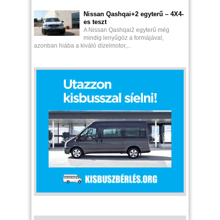
Nissan Qashqai+2 egyterű – 4X4-
es teszt
A Nissan Qashqai2 egyterű még
mindig lenyűgöz a formájával,
azonban hiába a kiváló dízelmotor,...