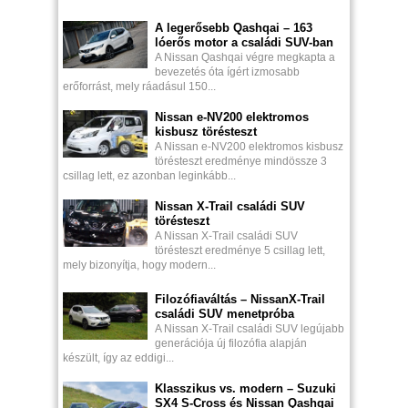
A legerősebb Qashqai – 163
lóerős motor a családi SUV-ban
A Nissan Qashqai végre megkapta a
bevezetés óta ígért izmosabb
erőforrást, mely ráadásul 150...
Nissan e-NV200 elektromos
kisbusz törésteszt
A Nissan e-NV200 elektromos kisbusz
törésteszt eredménye mindössze 3
csillag lett, ez azonban leginkább...
Nissan X-Trail családi SUV
törésteszt
A Nissan X-Trail családi SUV
törésteszt eredménye 5 csillag lett,
mely bizonyítja, hogy modern...
Filozófiaváltás – NissanX-Trail
családi SUV menetpróba
A Nissan X-Trail családi SUV legújabb
generációja új filozófia alapján
készült, így az eddigi...
Klasszikus vs. modern – Suzuki
SX4 S-Cross és Nissan Qashqai