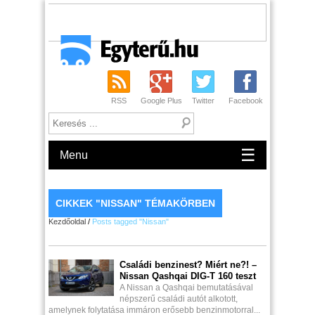
RSS
Google Plus
Twitter
Facebook
☰
Menu
CIKKEK "NISSAN" TÉMAKÖRBEN
Kezdőoldal
/
Posts tagged "Nissan"
Családi benzinest? Miért ne?! –
Nissan Qashqai DIG-T 160 teszt
A Nissan a Qashqai bemutatásával
népszerű családi autót alkotott,
amelynek folytatása immáron erősebb benzinmotorral...