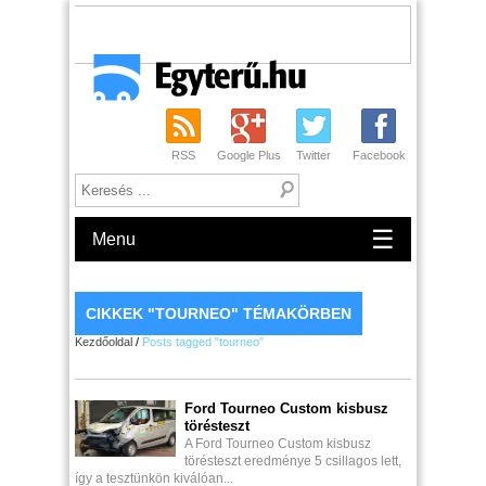
RSS
Google Plus
Twitter
Facebook
☰
Menu
CIKKEK "TOURNEO" TÉMAKÖRBEN
Kezdőoldal
/
Posts tagged "tourneo"
Ford Tourneo Custom kisbusz
törésteszt
A Ford Tourneo Custom kisbusz
törésteszt eredménye 5 csillagos lett,
így a tesztünkön kiválóan...