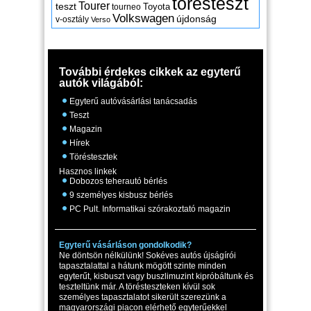
törésteszt
Tourer
teszt
Toyota
tourneo
Volkswagen
újdonság
v-osztály
Verso
További érdekes cikkek az egyterű
autók világából:
Egyterű autóvásárlási tanácsadás
Teszt
Magazin
Hírek
Töréstesztek
Hasznos linkek
Dobozos teherautó bérlés
9 személyes kisbusz bérlés
PC Pult. Informatikai szórakoztató magazin
Egyterű vásárláson gondolkodik?
Ne döntsön nélkülünk! Sokéves autós újságírói
tapasztalattal a hátunk mögött szinte minden
egyterűt, kisbuszt vagy buszlimuzint kipróbáltunk és
teszteltünk már. A törésteszteken kívül sok
személyes tapasztalatot sikerült szerezünk a
magyarországi piacon elérhető egyterűekkel