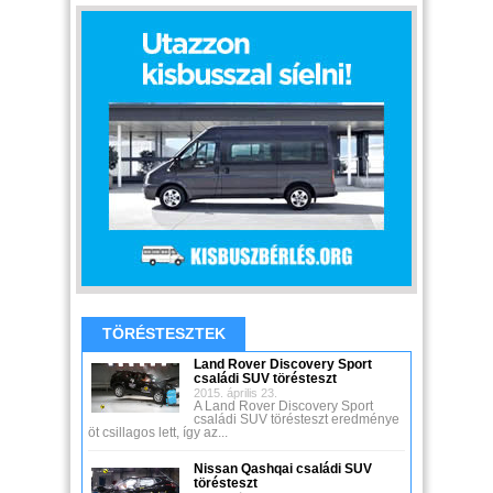
TÖRÉSTESZTEK
Land Rover Discovery Sport
családi SUV törésteszt
2015. április 23.
A Land Rover Discovery Sport
családi SUV törésteszt eredménye
öt csillagos lett, így az...
Nissan Qashqai családi SUV
törésteszt