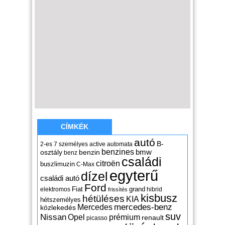
CÍMKÉK
autó
B-
2-es
7 személyes
active
automata
benzines
osztály
benzin
bmw
benz
családi
citroën
buszlimuzin
C-Max
egyterű
dízel
családi autó
Ford
Fiat
grand
elektromos
hibrid
frissítés
kisbusz
hétüléses
KIA
hétszemélyes
mercedes-benz
Mercedes
közlekedés
suv
Nissan
Opel
prémium
renault
picasso