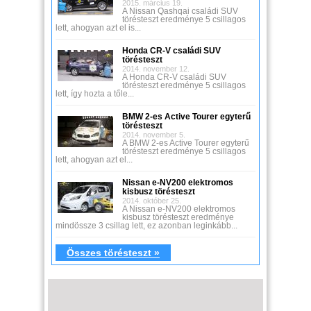
2015. március 19.
A Nissan Qashqai családi SUV
törésteszt eredménye 5 csillagos
lett, ahogyan azt el is...
Honda CR-V családi SUV
törésteszt
2014. november 12.
A Honda CR-V családi SUV
törésteszt eredménye 5 csillagos
lett, így hozta a tőle...
BMW 2-es Active Tourer egyterű
törésteszt
2014. november 5.
A BMW 2-es Active Tourer egyterű
törésteszt eredménye 5 csillagos
lett, ahogyan azt el...
Nissan e-NV200 elektromos
kisbusz törésteszt
2014. október 25.
A Nissan e-NV200 elektromos
kisbusz törésteszt eredménye
mindössze 3 csillag lett, ez azonban leginkább...
Összes törésteszt »