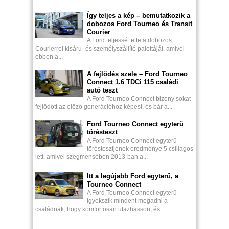
Így teljes a kép – bemutatkozik a
dobozos Ford Tourneo és Transit
Courier
A Ford teljessé tette a dobozos
Courierrel kisáru- és személyszállító palettáját, amivel
ebben a...
A fejlődés szele – Ford Tourneo
Connect 1.6 TDCi 115 családi
autó teszt
A Ford Tourneo Connect bizony sokat
fejlődött az előző generációhoz képest, és bár a...
Ford Tourneo Connect egyterű
törésteszt
A Ford Tourneo Connect egyterű
töréstesztjének eredménye 5 csillagos
lett, amivel szegmensében 2013-ban a...
Itt a legújabb Ford egyterű, a
Tourneo Connect
A Ford Tourneo Connect egyterű
igyekszik mindent megadni a
családnak, hogy komfortosan utazhasson, és...