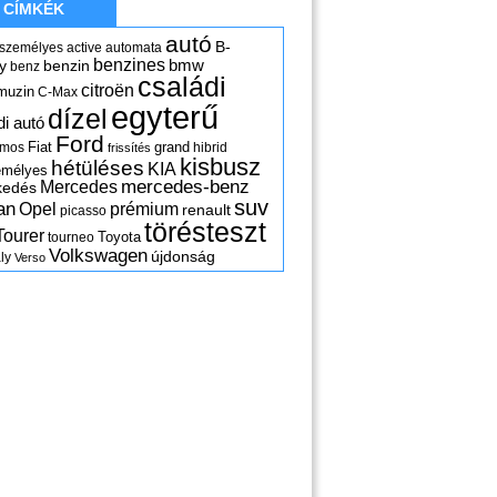
CÍMKÉK
autó
B-
 személyes
active
automata
benzines
y
benzin
bmw
benz
családi
citroën
muzin
C-Max
egyterű
dízel
di autó
Ford
Fiat
grand
omos
hibrid
frissítés
kisbusz
hétüléses
KIA
emélyes
mercedes-benz
Mercedes
kedés
suv
an
Opel
prémium
renault
picasso
törésteszt
Tourer
Toyota
tourneo
Volkswagen
újdonság
ly
Verso