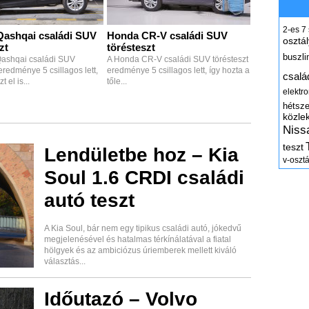
2-es
7
Qashqai családi SUV
Honda CR-V családi SUV
osztál
zt
törésteszt
buszli
Qashqai családi SUV
A Honda CR-V családi SUV törésteszt
eredménye 5 csillagos lett,
eredménye 5 csillagos lett, így hozta a
csalá
 el is...
tőle...
elektr
hétsz
közle
Niss
teszt
Lendületbe hoz – Kia
v-osztá
Soul 1.6 CRDI családi
autó teszt
A Kia Soul, bár nem egy tipikus családi autó, jókedvű
megjelenésével és hatalmas térkínálatával a fiatal
hölgyek és az ambiciózus úriemberek mellett kiváló
választás...
Időutazó – Volvo