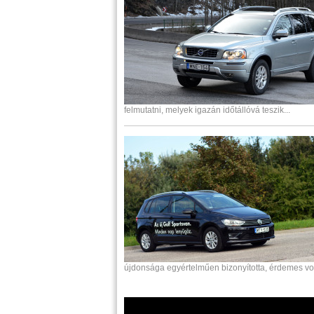
felmutatni, melyek igazán időtállóvá teszik...
újdonsága egyértelműen bizonyította, érdemes volt 