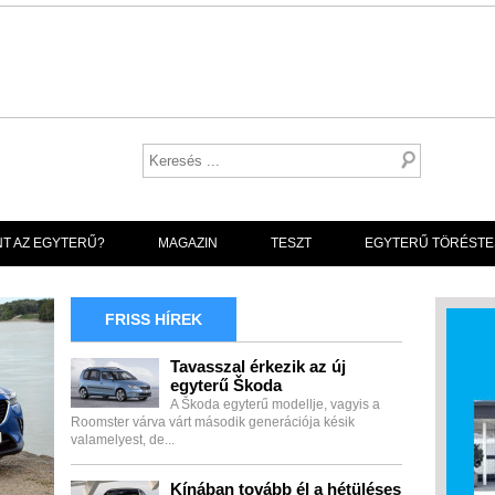
NT AZ EGYTERŰ?
MAGAZIN
TESZT
EGYTERŰ TÖRÉSTE
FRISS HÍREK
Tavasszal érkezik az új
egyterű Škoda
A Škoda egyterű modellje, vagyis a
Roomster várva várt második generációja késik
valamelyest, de...
Kínában tovább él a hétüléses