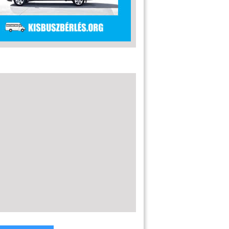
zemélyes bőrönd
troёn Grand C4
sso teszt
zemélyes karosszériával látogatott el
troёn egyterűje, a C4 Picasso. További
hogy benzinmotorral, automataváltóval
nte...