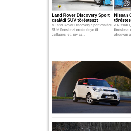
Land Rover Discovery Sport
Nissan 
családi SUV törésteszt
töréstes
A Land Rover Discovery Sport családi
A Nissan 
SUV törésteszt eredménye öt
törésteszt 
csillagos lett, így az...
ahogyan azt