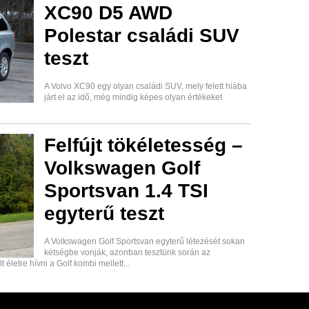
XC90 D5 AWD
Polestar családi SUV
teszt
A Volvo XC90 egy olyan családi SUV, mely felett hiába
járt el az idő, még mindig képes olyan értékeket
Felfújt tökéletesség –
Volkswagen Golf
Sportsvan 1.4 TSI
egyterű teszt
A Volkswagen Golf Sportsvan egyterű létezését sokan
kétségbe vonják, azonban tesztünk során az
életre hívni a Golf kombi mellett...