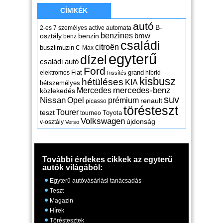
CÍMKÉK
autó
B-
2-es
7 személyes
active
automata
benzines
osztály
benzin
bmw
benz
családi
citroën
buszlimuzin
C-Max
egyterű
dízel
családi autó
Ford
Fiat
grand
elektromos
hibrid
frissítés
kisbusz
hétüléses
KIA
hétszemélyes
mercedes-benz
Mercedes
közlekedés
suv
Nissan
Opel
prémium
renault
picasso
törésteszt
Tourer
teszt
Toyota
tourneo
Volkswagen
újdonság
v-osztály
Verso
További érdekes cikkek az egyterű
autók világából:
Egyterű autóvásárlási tanácsadás
Teszt
Magazin
Hírek
Töréstesztek