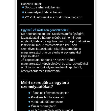
Hasznos linkek
Dobozos teherautó bérlés
9 személyes kisbusz bérlés
PC Pult. Informatikai szórakoztató magazin
Egyterű vásárláson gondolkodik?
Ne döntsön nélkülünk! Sokéves autós újságírói
tapasztalattal a hátunk mögött szinte minden
egyterűt, kisbuszt vagy buszlimuzint kipróbáltunk és
teszteltünk már. A törésteszteken kívül sok
személyes tapasztalatot sikerült szerezünk a
magyarországi piacon elérhető egyterűekkel
kapcsolatban.
Jó kapcsolatot ápolunk az összes márka
magyarországi képviseletével és a kereskedőkkel
is. Sokszor tudunk olyan rendkívüli ajánlatról,
amelyet érdemes kihasználni.
Miért szeretjük az egyterű
személyautókat?
Tágas és kényelmes utastér.
Praktikus tárolórekeszek.
Variálható ülésrendszer.
Óriási csomagtartó.
Akár 7 személy is elfér bennük!