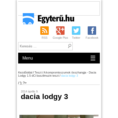
RSS
Google Plus
Twitter
Facebook
☰
Menu
Kezdőoldal
/
Teszt
/
A kompromisszumok összhangja - Dacia
Lodgy 1.5 dCi buszlimuzin teszt
/
dacia lodgy 3
/ '); ?>
2014 április 9.
dacia lodgy 3