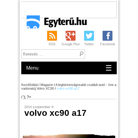
RSS
Google Plus
Twitter
Facebook
☰
Menu
Kezdőoldal
/
Magazin
/
A legbiztonságosabb családi autó - íme a
vadonatúj Volvo XC90
/
volvo xc90 a17
/ '); ?>
2014 szeptember 9.
volvo xc90 a17