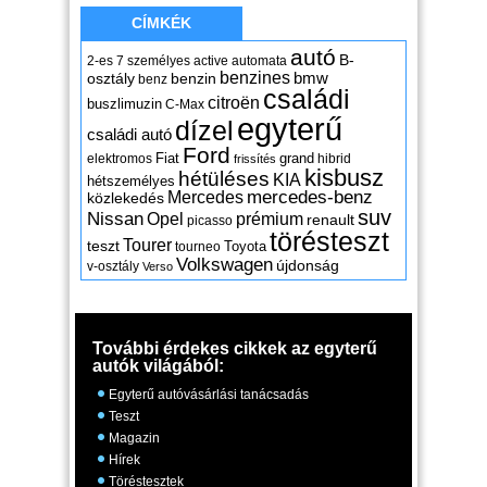
CÍMKÉK
autó
B-
2-es
7 személyes
active
automata
benzines
osztály
benzin
bmw
benz
családi
citroën
buszlimuzin
C-Max
egyterű
dízel
családi autó
Ford
Fiat
grand
elektromos
hibrid
frissítés
kisbusz
hétüléses
KIA
hétszemélyes
mercedes-benz
Mercedes
közlekedés
suv
Nissan
Opel
prémium
renault
picasso
törésteszt
Tourer
teszt
Toyota
tourneo
Volkswagen
újdonság
v-osztály
Verso
További érdekes cikkek az egyterű
autók világából:
Egyterű autóvásárlási tanácsadás
Teszt
Magazin
Hírek
Töréstesztek