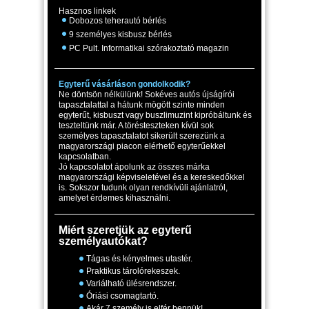
Hasznos linkek
Dobozos teherautó bérlés
9 személyes kisbusz bérlés
PC Pult. Informatikai szórakoztató magazin
Egyterű vásárláson gondolkodik?
Ne döntsön nélkülünk! Sokéves autós újságírói
tapasztalattal a hátunk mögött szinte minden
egyterűt, kisbuszt vagy buszlimuzint kipróbáltunk és
teszteltünk már. A törésteszteken kívül sok
személyes tapasztalatot sikerült szerezünk a
magyarországi piacon elérhető egyterűekkel
kapcsolatban.
Jó kapcsolatot ápolunk az összes márka
magyarországi képviseletével és a kereskedőkkel
is. Sokszor tudunk olyan rendkívüli ajánlatról,
amelyet érdemes kihasználni.
Miért szeretjük az egyterű
személyautókat?
Tágas és kényelmes utastér.
Praktikus tárolórekeszek.
Variálható ülésrendszer.
Óriási csomagtartó.
Akár 7 személy is elfér bennük!