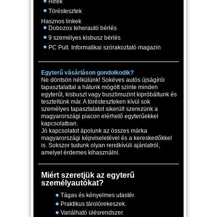
Hírek
Töréstesztek
Hasznos linkek
Dobozos teherautó bérlés
9 személyes kisbusz bérlés
PC Pult. Informatikai szórakoztató magazin
Egyterű vásárláson gondolkodik?
Ne döntsön nélkülünk! Sokéves autós újságírói
tapasztalattal a hátunk mögött szinte minden
egyterűt, kisbuszt vagy buszlimuzint kipróbáltunk és
teszteltünk már. A törésteszteken kívül sok
személyes tapasztalatot sikerült szerezünk a
magyarországi piacon elérhető egyterűekkel
kapcsolatban.
Jó kapcsolatot ápolunk az összes márka
magyarországi képviseletével és a kereskedőkkel
is. Sokszor tudunk olyan rendkívüli ajánlatról,
amelyet érdemes kihasználni.
Miért szeretjük az egyterű
személyautókat?
Tágas és kényelmes utastér.
Praktikus tárolórekeszek.
Variálható ülésrendszer.