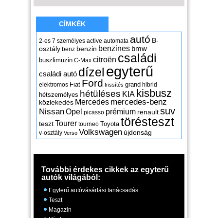
CÍMKÉK
autó
B-
2-es
7 személyes
active
automata
benzines
osztály
benzin
bmw
benz
családi
citroën
buszlimuzin
C-Max
egyterű
dízel
családi autó
Ford
Fiat
grand
elektromos
hibrid
frissítés
kisbusz
hétüléses
KIA
hétszemélyes
mercedes-benz
Mercedes
közlekedés
suv
Nissan
Opel
prémium
renault
picasso
törésteszt
Tourer
teszt
Toyota
tourneo
Volkswagen
újdonság
v-osztály
Verso
További érdekes cikkek az egyterű
autók világából:
Egyterű autóvásárlási tanácsadás
Teszt
Magazin