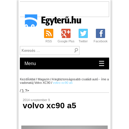
RSS
Google Plus
Twitter
Facebook
☰
Menu
Kezdőoldal
/
Magazin
/
A legbiztonságosabb családi autó - íme a
vadonatúj Volvo XC90
/
volvo xc90 a5
/ '); ?>
2014 szeptember 9.
volvo xc90 a5