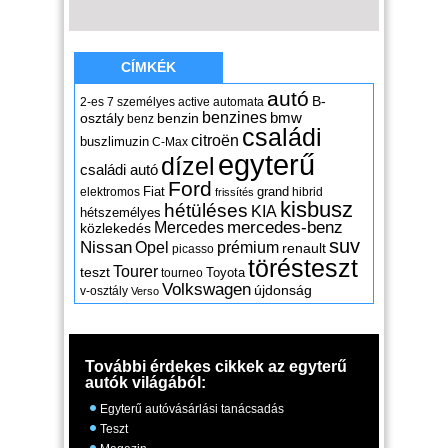
CÍMKÉK
autó
B-
2-es
7 személyes
active
automata
benzines
osztály
benzin
bmw
benz
családi
citroën
buszlimuzin
C-Max
egyterű
dízel
családi autó
Ford
Fiat
grand
elektromos
hibrid
frissítés
kisbusz
hétüléses
KIA
hétszemélyes
mercedes-benz
Mercedes
közlekedés
suv
Nissan
Opel
prémium
renault
picasso
törésteszt
Tourer
teszt
Toyota
tourneo
Volkswagen
újdonság
v-osztály
Verso
További érdekes cikkek az egyterű
autók világából:
Egyterű autóvásárlási tanácsadás
Teszt