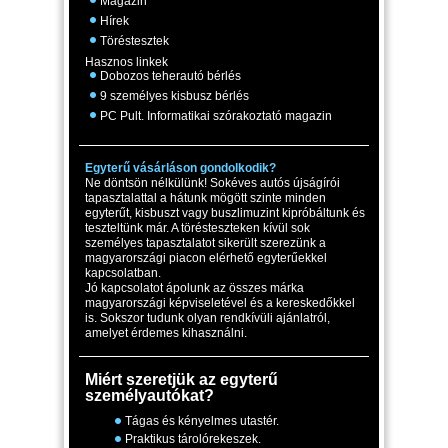
Magazin
Hírek
Töréstesztek
Hasznos linkek
Dobozos teherautó bérlés
9 személyes kisbusz bérlés
PC Pult. Informatikai szórakoztató magazin
Egyterű vásárláson gondolkodik?
Ne döntsön nélkülünk! Sokéves autós újságírói
tapasztalattal a hátunk mögött szinte minden
egyterűt, kisbuszt vagy buszlimuzint kipróbáltunk és
teszteltünk már. A törésteszteken kívül sok
személyes tapasztalatot sikerült szerezünk a
magyarországi piacon elérhető egyterűekkel
kapcsolatban.
Jó kapcsolatot ápolunk az összes márka
magyarországi képviseletével és a kereskedőkkel
is. Sokszor tudunk olyan rendkívüli ajánlatról,
amelyet érdemes kihasználni.
Miért szeretjük az egyterű
személyautókat?
Tágas és kényelmes utastér.
Praktikus tárolórekeszek.