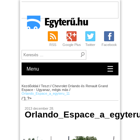
RSS
Google Plus
Twitter
Facebook
☰
Menu
Kezdőoldal
/
Teszt
/
Chevrolet Orlando és Renault Grand
Espace - Ugyanaz, mégis más
/
Orlando_Espace_a_egyteru_11
/ '); ?>
2013 december 28.
Orlando_Espace_a_egyter