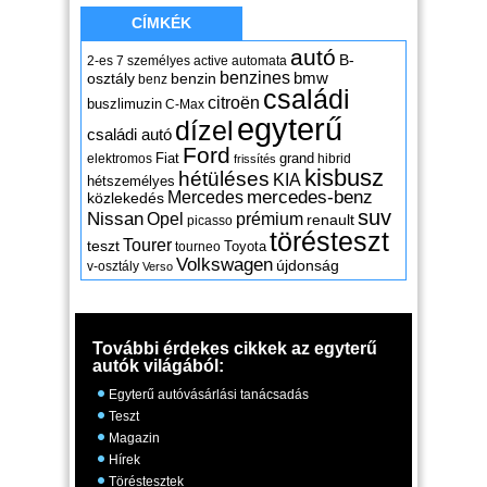
CÍMKÉK
autó
B-
2-es
7 személyes
active
automata
benzines
osztály
benzin
bmw
benz
családi
citroën
buszlimuzin
C-Max
egyterű
dízel
családi autó
Ford
Fiat
grand
elektromos
hibrid
frissítés
kisbusz
hétüléses
KIA
hétszemélyes
mercedes-benz
Mercedes
közlekedés
suv
Nissan
Opel
prémium
renault
picasso
törésteszt
Tourer
teszt
Toyota
tourneo
Volkswagen
újdonság
v-osztály
Verso
További érdekes cikkek az egyterű
autók világából:
Egyterű autóvásárlási tanácsadás
Teszt
Magazin
Hírek
Töréstesztek