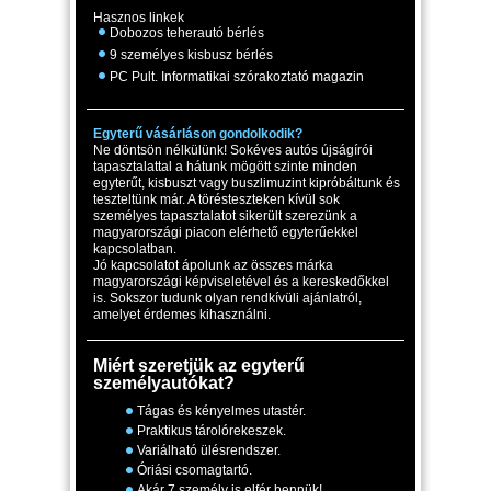
Hasznos linkek
Dobozos teherautó bérlés
9 személyes kisbusz bérlés
PC Pult. Informatikai szórakoztató magazin
Egyterű vásárláson gondolkodik?
Ne döntsön nélkülünk! Sokéves autós újságírói
tapasztalattal a hátunk mögött szinte minden
egyterűt, kisbuszt vagy buszlimuzint kipróbáltunk és
teszteltünk már. A törésteszteken kívül sok
személyes tapasztalatot sikerült szerezünk a
magyarországi piacon elérhető egyterűekkel
kapcsolatban.
Jó kapcsolatot ápolunk az összes márka
magyarországi képviseletével és a kereskedőkkel
is. Sokszor tudunk olyan rendkívüli ajánlatról,
amelyet érdemes kihasználni.
Miért szeretjük az egyterű
személyautókat?
Tágas és kényelmes utastér.
Praktikus tárolórekeszek.
Variálható ülésrendszer.
Óriási csomagtartó.
Akár 7 személy is elfér bennük!