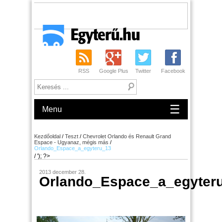
RSS
Google Plus
Twitter
Facebook
☰
Menu
Kezdőoldal
/
Teszt
/
Chevrolet Orlando és Renault Grand
Espace - Ugyanaz, mégis más
/
Orlando_Espace_a_egyteru_13
/ '); ?>
2013 december 28.
Orlando_Espace_a_egyter