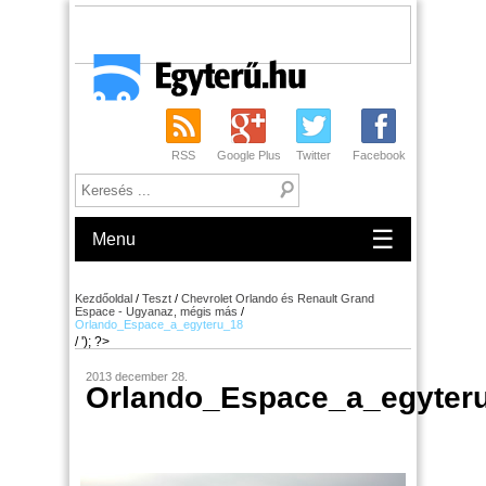
RSS
Google Plus
Twitter
Facebook
☰
Menu
Kezdőoldal
/
Teszt
/
Chevrolet Orlando és Renault Grand
Espace - Ugyanaz, mégis más
/
Orlando_Espace_a_egyteru_18
/ '); ?>
2013 december 28.
Orlando_Espace_a_egyter