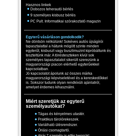
Hasznos linkek
Dobozos teherautó bérlés
9 személyes kisbusz bérlés
PC Pult. Informatikai szórakoztató magazin
Egyterű vásárláson gondolkodik?
Ne döntsön nélkülünk! Sokéves autós újságírói
tapasztalattal a hátunk mögött szinte minden
egyterűt, kisbuszt vagy buszlimuzint kipróbáltunk és
teszteltünk már. A törésteszteken kívül sok
személyes tapasztalatot sikerült szerezünk a
magyarországi piacon elérhető egyterűekkel
kapcsolatban.
Jó kapcsolatot ápolunk az összes márka
magyarországi képviseletével és a kereskedőkkel
is. Sokszor tudunk olyan rendkívüli ajánlatról,
amelyet érdemes kihasználni.
Miért szeretjük az egyterű
személyautókat?
Tágas és kényelmes utastér.
Praktikus tárolórekeszek.
Variálható ülésrendszer.
Óriási csomagtartó.
Akár 7 személy is elfér bennük!