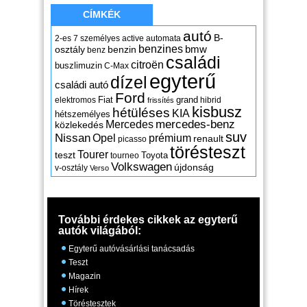
CÍMKÉK
autó
B-
2-es
7 személyes
active
automata
benzines
osztály
benzin
bmw
benz
családi
citroën
buszlimuzin
C-Max
egyterű
dízel
családi autó
Ford
Fiat
grand
elektromos
hibrid
frissítés
kisbusz
hétüléses
KIA
hétszemélyes
mercedes-benz
Mercedes
közlekedés
suv
Nissan
Opel
prémium
renault
picasso
törésteszt
Tourer
teszt
Toyota
tourneo
Volkswagen
újdonság
v-osztály
Verso
További érdekes cikkek az egyterű
autók világából:
Egyterű autóvásárlási tanácsadás
Teszt
Magazin
Hírek
Töréstesztek