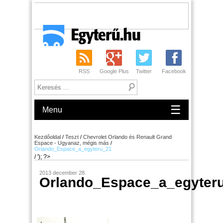
RSS
Google Plus
Twitter
Facebook
☰
Menu
Kezdőoldal
/
Teszt
/
Chevrolet Orlando és Renault Grand
Espace - Ugyanaz, mégis más
/
Orlando_Espace_a_egyteru_21
/ '); ?>
2013 december 28.
Orlando_Espace_a_egyter