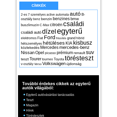
CÍMKÉK
autó
B-
2-es
7 személyes
active
automata
benzines
osztály
benzin
bmw
benz
családi
citroën
buszlimuzin
C-Max
egyterű
dízel
családi autó
Ford
Fiat
grand
elektromos
hibrid
frissítés
kisbusz
hétüléses
KIA
hétszemélyes
mercedes-benz
Mercedes
közlekedés
suv
Nissan
Opel
prémium
renault
picasso
törésteszt
Tourer
teszt
Toyota
tourneo
Volkswagen
újdonság
v-osztály
Verso
További érdekes cikkek az egyterű
autók világából:
Egyterű autóvásárlási tanácsadás
Teszt
Magazin
Hírek
Töréstesztek