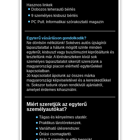
Hasznos linkek
Dobozos teherautó bérlés
9 személyes kisbusz bérlés
PC Pult. Informatikai szórakoztató magazin
Egyterű vásárláson gondolkodik?
Ne döntsön nélkülünk! Sokéves autós újságírói
tapasztalattal a hátunk mögött szinte minden
egyterűt, kisbuszt vagy buszlimuzint kipróbáltunk és
teszteltünk már. A törésteszteken kívül sok
személyes tapasztalatot sikerült szerezünk a
magyarországi piacon elérhető egyterűekkel
kapcsolatban.
Jó kapcsolatot ápolunk az összes márka
magyarországi képviseletével és a kereskedőkkel
is. Sokszor tudunk olyan rendkívüli ajánlatról,
amelyet érdemes kihasználni.
Miért szeretjük az egyterű
személyautókat?
Tágas és kényelmes utastér.
Praktikus tárolórekeszek.
Variálható ülésrendszer.
Óriási csomagtartó.
Akár 7 személy is elfér bennük!