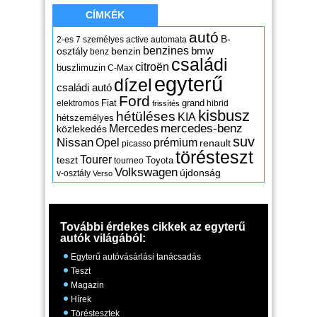
CÍMKÉK
autó
B-
2-es
7 személyes
active
automata
benzines
osztály
benzin
bmw
benz
családi
citroën
buszlimuzin
C-Max
egyterű
dízel
családi autó
Ford
Fiat
grand
elektromos
hibrid
frissítés
kisbusz
hétüléses
KIA
hétszemélyes
mercedes-benz
Mercedes
közlekedés
suv
Nissan
Opel
prémium
renault
picasso
törésteszt
Tourer
teszt
Toyota
tourneo
Volkswagen
újdonság
v-osztály
Verso
További érdekes cikkek az egyterű
autók világából:
Egyterű autóvásárlási tanácsadás
Teszt
Magazin
Hírek
Töréstesztek