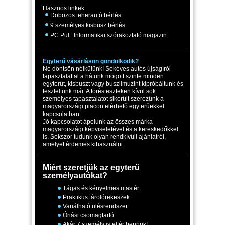
Hasznos linkek
Dobozos teherautó bérlés
9 személyes kisbusz bérlés
PC Pult. Informatikai szórakoztató magazin
Egyterű vásárláson gondolkodik?
Ne döntsön nélkülünk! Sokéves autós újságírói
tapasztalattal a hátunk mögött szinte minden
egyterűt, kisbuszt vagy buszlimuzint kipróbáltunk és
teszteltünk már. A törésteszteken kívül sok
személyes tapasztalatot sikerült szerezünk a
magyarországi piacon elérhető egyterűekkel
kapcsolatban.
Jó kapcsolatot ápolunk az összes márka
magyarországi képviseletével és a kereskedőkkel
is. Sokszor tudunk olyan rendkívüli ajánlatról,
amelyet érdemes kihasználni.
Miért szeretjük az egyterű
személyautókat?
Tágas és kényelmes utastér.
Praktikus tárolórekeszek.
Variálható ülésrendszer.
Óriási csomagtartó.
Akár 7 személy is elfér bennük!