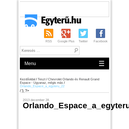
RSS
Google Plus
Twitter
Facebook
☰
Menu
Kezdőoldal
/
Teszt
/
Chevrolet Orlando és Renault Grand
Espace - Ugyanaz, mégis más
/
Orlando_Espace_a_egyteru_22
/ '); ?>
2013 december 28.
Orlando_Espace_a_egyter