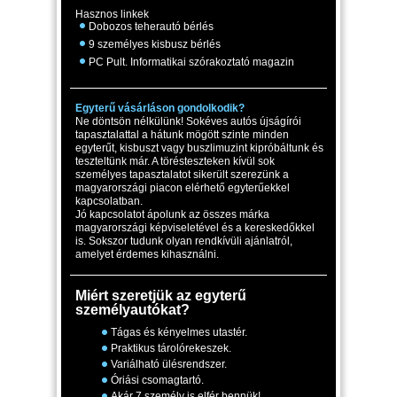
Hasznos linkek
Dobozos teherautó bérlés
9 személyes kisbusz bérlés
PC Pult. Informatikai szórakoztató magazin
Egyterű vásárláson gondolkodik?
Ne döntsön nélkülünk! Sokéves autós újságírói
tapasztalattal a hátunk mögött szinte minden
egyterűt, kisbuszt vagy buszlimuzint kipróbáltunk és
teszteltünk már. A törésteszteken kívül sok
személyes tapasztalatot sikerült szerezünk a
magyarországi piacon elérhető egyterűekkel
kapcsolatban.
Jó kapcsolatot ápolunk az összes márka
magyarországi képviseletével és a kereskedőkkel
is. Sokszor tudunk olyan rendkívüli ajánlatról,
amelyet érdemes kihasználni.
Miért szeretjük az egyterű
személyautókat?
Tágas és kényelmes utastér.
Praktikus tárolórekeszek.
Variálható ülésrendszer.
Óriási csomagtartó.
Akár 7 személy is elfér bennük!