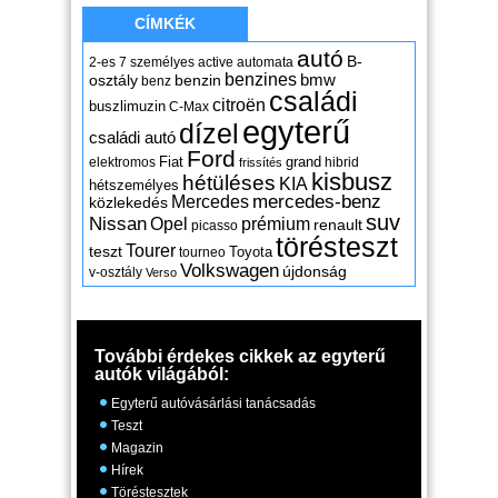
CÍMKÉK
autó
B-
2-es
7 személyes
active
automata
benzines
osztály
benzin
bmw
benz
családi
citroën
buszlimuzin
C-Max
egyterű
dízel
családi autó
Ford
Fiat
grand
elektromos
hibrid
frissítés
kisbusz
hétüléses
KIA
hétszemélyes
mercedes-benz
Mercedes
közlekedés
suv
Nissan
Opel
prémium
renault
picasso
törésteszt
Tourer
teszt
Toyota
tourneo
Volkswagen
újdonság
v-osztály
Verso
További érdekes cikkek az egyterű
autók világából:
Egyterű autóvásárlási tanácsadás
Teszt
Magazin
Hírek
Töréstesztek