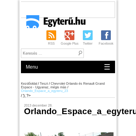
RSS
Google Plus
Twitter
Facebook
☰
Menu
Kezdőoldal
/
Teszt
/
Chevrolet Orlando és Renault Grand
Espace - Ugyanaz, mégis más
/
Orlando_Espace_a_egyteru_23
/ '); ?>
2013 december 28.
Orlando_Espace_a_egyter