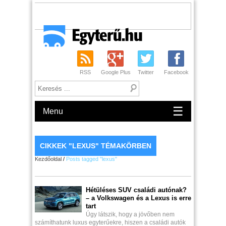
RSS
Google Plus
Twitter
Facebook
☰
Menu
CIKKEK "LEXUS" TÉMAKÖRBEN
Kezdőoldal
/
Posts tagged "lexus"
Hétüléses SUV családi autónak?
– a Volkswagen és a Lexus is erre
tart
Úgy látszik, hogy a jövőben nem
számíthatunk luxus egyterűekre, hiszen a családi autók