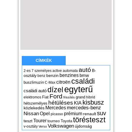
CÍMKÉK
autó
B-
2-es
7 személyes
active
automata
benzines
osztály
benzin
bmw
benz
családi
citroën
buszlimuzin
C-Max
egyterű
dízel
családi autó
Ford
Fiat
grand
elektromos
hibrid
frissítés
kisbusz
hétüléses
KIA
hétszemélyes
mercedes-benz
Mercedes
közlekedés
suv
Nissan
Opel
prémium
renault
picasso
törésteszt
Tourer
teszt
Toyota
tourneo
Volkswagen
újdonság
v-osztály
Verso