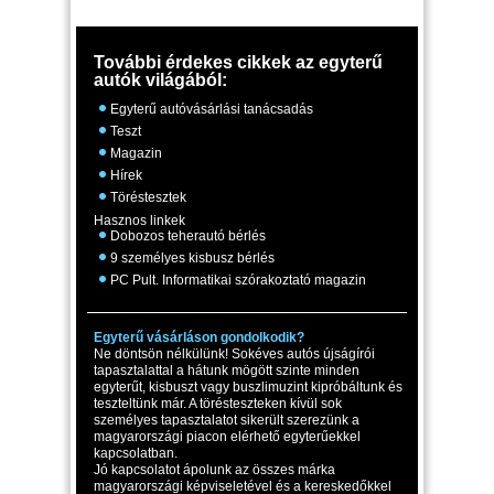
További érdekes cikkek az egyterű
autók világából:
Egyterű autóvásárlási tanácsadás
Teszt
Magazin
Hírek
Töréstesztek
Hasznos linkek
Dobozos teherautó bérlés
9 személyes kisbusz bérlés
PC Pult. Informatikai szórakoztató magazin
Egyterű vásárláson gondolkodik?
Ne döntsön nélkülünk! Sokéves autós újságírói
tapasztalattal a hátunk mögött szinte minden
egyterűt, kisbuszt vagy buszlimuzint kipróbáltunk és
teszteltünk már. A törésteszteken kívül sok
személyes tapasztalatot sikerült szerezünk a
magyarországi piacon elérhető egyterűekkel
kapcsolatban.
Jó kapcsolatot ápolunk az összes márka
magyarországi képviseletével és a kereskedőkkel