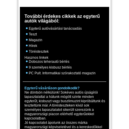
További érdekes cikkek az egyterű
autók világából:
Egyterű autóvásárlási tanácsadás
Teszt
Magazin
Hírek
Töréstesztek
Hasznos linkek
Dobozos teherautó bérlés
9 személyes kisbusz bérlés
PC Pult. Informatikai szórakoztató magazin
Egyterű vásárláson gondolkodik?
Ne döntsön nélkülünk! Sokéves autós újságírói
tapasztalattal a hátunk mögött szinte minden
egyterűt, kisbuszt vagy buszlimuzint kipróbáltunk és
teszteltünk már. A törésteszteken kívül sok
személyes tapasztalatot sikerült szerezünk a
magyarországi piacon elérhető egyterűekkel
kapcsolatban.
Jó kapcsolatot ápolunk az összes márka
magyarországi képviseletével és a kereskedőkkel