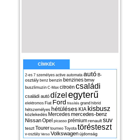
CÍMKÉK
autó
B-
2-es
7 személyes
active
automata
benzines
osztály
benzin
bmw
benz
családi
citroën
buszlimuzin
C-Max
egyterű
dízel
családi autó
Ford
Fiat
grand
elektromos
hibrid
frissítés
kisbusz
hétüléses
KIA
hétszemélyes
mercedes-benz
Mercedes
közlekedés
suv
Nissan
Opel
prémium
renault
picasso
törésteszt
Tourer
teszt
Toyota
tourneo
Volkswagen
újdonság
v-osztály
Verso