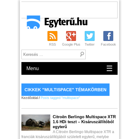
RSS
Google Plus
Twitter
Facebook
☰
Menu
CIKKEK "MULTISPACE" TÉMAKÖRBEN
Kezdőoldal
/
Posts tagged "multispace"
Citroën Berlingo Multispace XTR
1.6 HDi teszt – Kisáruszállítóból
egyterű
A Citroën Berlingo Multispace XTR a
franciák kisáruszállítójából született egyterű, melybe