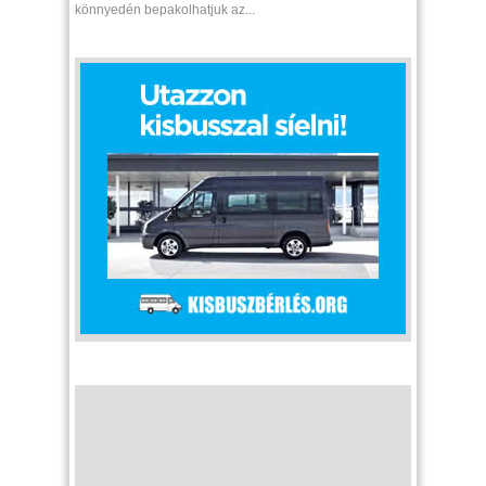
könnyedén bepakolhatjuk az...