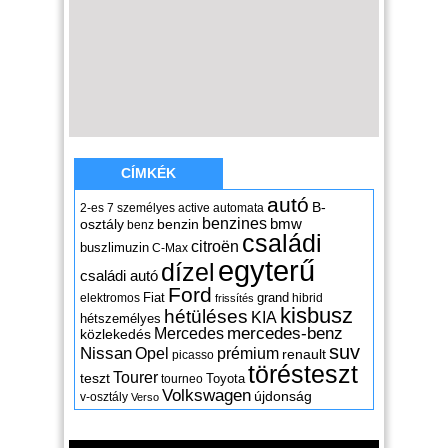
CÍMKÉK
autó
B-
2-es
7 személyes
active
automata
benzines
osztály
benzin
bmw
benz
családi
citroën
buszlimuzin
C-Max
egyterű
dízel
családi autó
Ford
Fiat
grand
elektromos
hibrid
frissítés
kisbusz
hétüléses
KIA
hétszemélyes
mercedes-benz
Mercedes
közlekedés
suv
Nissan
Opel
prémium
renault
picasso
törésteszt
Tourer
teszt
Toyota
tourneo
Volkswagen
újdonság
v-osztály
Verso