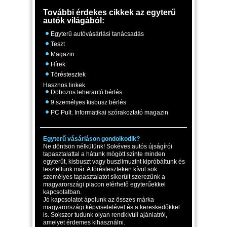
További érdekes cikkek az egyterű
autók világából:
Egyterű autóvásárlási tanácsadás
Teszt
Magazin
Hírek
Töréstesztek
Hasznos linkek
Dobozos teherautó bérlés
9 személyes kisbusz bérlés
PC Pult. Informatikai szórakoztató magazin
Egyterű vásárláson gondolkodik?
Ne döntsön nélkülünk! Sokéves autós újságírói
tapasztalattal a hátunk mögött szinte minden
egyterűt, kisbuszt vagy buszlimuzint kipróbáltunk és
teszteltünk már. A törésteszteken kívül sok
személyes tapasztalatot sikerült szerezünk a
magyarországi piacon elérhető egyterűekkel
kapcsolatban.
Jó kapcsolatot ápolunk az összes márka
magyarországi képviseletével és a kereskedőkkel
is. Sokszor tudunk olyan rendkívüli ajánlatról,
amelyet érdemes kihasználni.