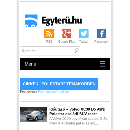
RSS
Google Plus
Twitter
Facebook
☰
Menu
CIKKEK "POLESTAR" TÉMAKÖRBEN
Kezdőoldal
/
Posts tagged "polestar"
Időutazó – Volvo XC90 D5 AWD
Polestar családi SUV teszt
A Volvo XC90 egy olyan családi SUV,
mely felett hiába járt el az idő,...