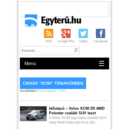
RSS
Google Plus
Twitter
Facebook
☰
Menu
CIKKEK "XC90" TÉMAKÖRBEN
Kezdőoldal
/
Posts tagged "xc90"
Időutazó – Volvo XC90 D5 AWD
Polestar családi SUV teszt
A Volvo XC90 egy olyan családi SUV,
mely felett hiába járt el az idő,...