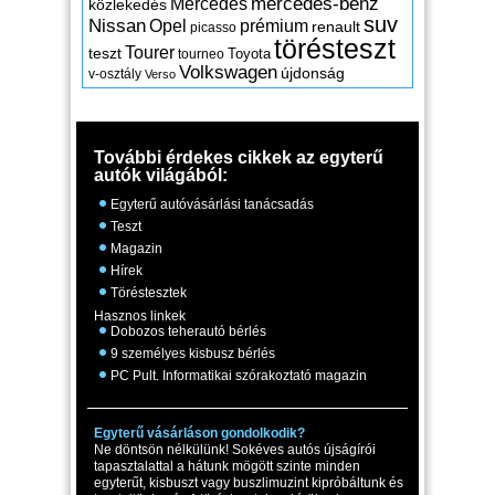
mercedes-benz
Mercedes
közlekedés
suv
Nissan
Opel
prémium
renault
picasso
törésteszt
Tourer
teszt
Toyota
tourneo
Volkswagen
újdonság
v-osztály
Verso
További érdekes cikkek az egyterű
autók világából:
Egyterű autóvásárlási tanácsadás
Teszt
Magazin
Hírek
Töréstesztek
Hasznos linkek
Dobozos teherautó bérlés
9 személyes kisbusz bérlés
PC Pult. Informatikai szórakoztató magazin
Egyterű vásárláson gondolkodik?
Ne döntsön nélkülünk! Sokéves autós újságírói
tapasztalattal a hátunk mögött szinte minden
egyterűt, kisbuszt vagy buszlimuzint kipróbáltunk és