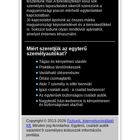
teszteltünk már. A törésteszteken kívül sok
személyes tapasztalatot sikerült szerezünk a
magyarországi piacon elérhető egyterűekkel
kapcsolatban.
Jó kapcsolatot ápolunk az összes márka
magyarországi képviseletével és a kereskedőkkel
is. Sokszor tudunk olyan rendkívüli ajánlatról,
amelyet érdemes kihasználni.
Miért szeretjük az egyterű
személyautókat?
Tágas és kényelmes utastér.
Praktikus tárolórekeszek.
Variálható ülésrendszer.
Óriási csomagtartó.
Akár 7 személy is elfér bennük!
Igazi családi autó - a család kedvence!
Az egyterűek biztonságos családi autók.
Nagytestű házi-kedvence is kényelmesen
és biztonságosan utazhat.
Copyright © 2013-2026
FaXuniL Internetszolgáltató
Kft.
Minden jog fenntartva. Egyterű, családi autók
valamint 9 személyes kisbuszok információs
portálja.