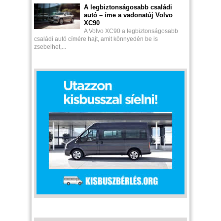
A legbiztonságosabb családi
autó – íme a vadonatúj Volvo
XC90
A Volvo XC90 a legbiztonságosabb
családi autó címére hajt, amit könnyedén be is
zsebelhet,...