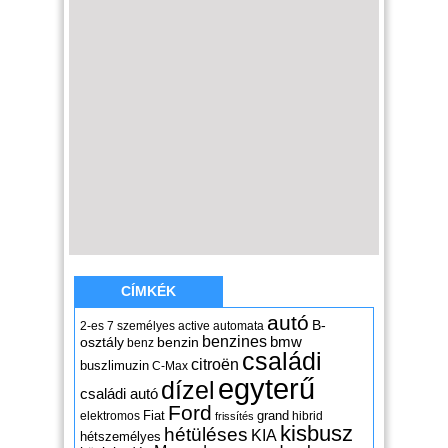
CÍMKÉK
autó
B-
2-es
7 személyes
active
automata
benzines
osztály
benzin
bmw
benz
családi
citroën
buszlimuzin
C-Max
egyterű
dízel
családi autó
Ford
Fiat
grand
elektromos
hibrid
frissítés
kisbusz
hétüléses
KIA
hétszemélyes