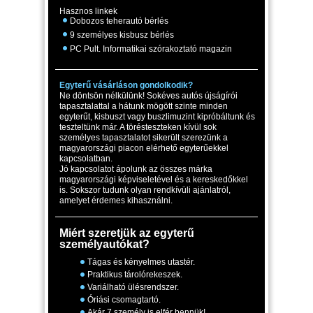
Hasznos linkek
Dobozos teherautó bérlés
9 személyes kisbusz bérlés
PC Pult. Informatikai szórakoztató magazin
Egyterű vásárláson gondolkodik?
Ne döntsön nélkülünk! Sokéves autós újságírói
tapasztalattal a hátunk mögött szinte minden
egyterűt, kisbuszt vagy buszlimuzint kipróbáltunk és
teszteltünk már. A törésteszteken kívül sok
személyes tapasztalatot sikerült szerezünk a
magyarországi piacon elérhető egyterűekkel
kapcsolatban.
Jó kapcsolatot ápolunk az összes márka
magyarországi képviseletével és a kereskedőkkel
is. Sokszor tudunk olyan rendkívüli ajánlatról,
amelyet érdemes kihasználni.
Miért szeretjük az egyterű
személyautókat?
Tágas és kényelmes utastér.
Praktikus tárolórekeszek.
Variálható ülésrendszer.
Óriási csomagtartó.
Akár 7 személy is elfér bennük!