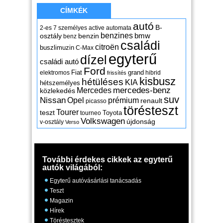
CÍMKÉK
autó
B-
2-es
7 személyes
active
automata
benzines
osztály
benzin
bmw
benz
családi
citroën
buszlimuzin
C-Max
egyterű
dízel
családi autó
Ford
Fiat
grand
elektromos
hibrid
frissítés
kisbusz
hétüléses
KIA
hétszemélyes
mercedes-benz
Mercedes
közlekedés
suv
Nissan
Opel
prémium
renault
picasso
törésteszt
Tourer
teszt
Toyota
tourneo
Volkswagen
újdonság
v-osztály
Verso
További érdekes cikkek az egyterű
autók világából:
Egyterű autóvásárlási tanácsadás
Teszt
Magazin
Hírek
Töréstesztek