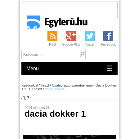
RSS
Google Plus
Twitter
Facebook
☰
Menu
Kezdőoldal
/
Teszt
/
Családi autó szeretne lenni - Dacia Dokker
1.2 TCe teszt
/
dacia dokker 1
/ '); ?>
2014 március 26.
dacia dokker 1