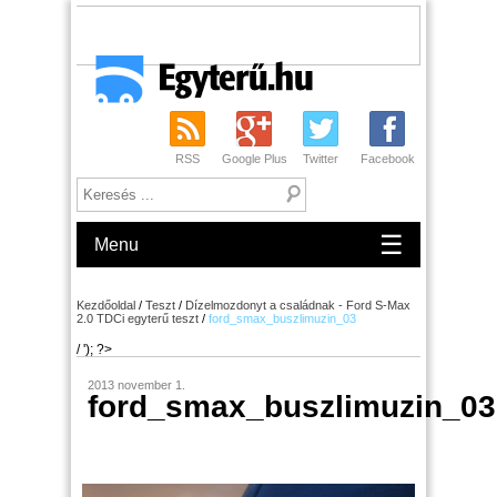
RSS
Google Plus
Twitter
Facebook
☰
Menu
Kezdőoldal
/
Teszt
/
Dízelmozdonyt a családnak - Ford S-Max
2.0 TDCi egyterű teszt
/
ford_smax_buszlimuzin_03
/ '); ?>
2013 november 1.
ford_smax_buszlimuzin_03