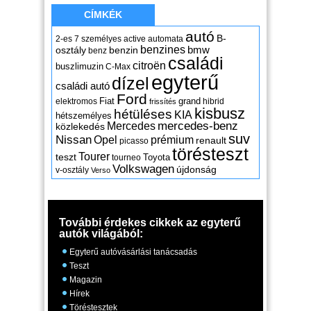
CÍMKÉK
autó
B-
2-es
7 személyes
active
automata
benzines
osztály
benzin
bmw
benz
családi
citroën
buszlimuzin
C-Max
egyterű
dízel
családi autó
Ford
Fiat
grand
elektromos
hibrid
frissítés
kisbusz
hétüléses
KIA
hétszemélyes
mercedes-benz
Mercedes
közlekedés
suv
Nissan
Opel
prémium
renault
picasso
törésteszt
Tourer
teszt
Toyota
tourneo
Volkswagen
újdonság
v-osztály
Verso
További érdekes cikkek az egyterű
autók világából:
Egyterű autóvásárlási tanácsadás
Teszt
Magazin
Hírek
Töréstesztek