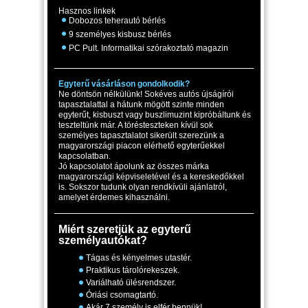
Hasznos linkek
Dobozos teherautó bérlés
9 személyes kisbusz bérlés
PC Pult. Informatikai szórakoztató magazin
Egyterű vásárláson gondolkodik?
Ne döntsön nélkülünk! Sokéves autós újságírói
tapasztalattal a hátunk mögött szinte minden
egyterűt, kisbuszt vagy buszlimuzint kipróbáltunk és
teszteltünk már. A törésteszteken kívül sok
személyes tapasztalatot sikerült szerezünk a
magyarországi piacon elérhető egyterűekkel
kapcsolatban.
Jó kapcsolatot ápolunk az összes márka
magyarországi képviseletével és a kereskedőkkel
is. Sokszor tudunk olyan rendkívüli ajánlatról,
amelyet érdemes kihasználni.
Miért szeretjük az egyterű
személyautókat?
Tágas és kényelmes utastér.
Praktikus tárolórekeszek.
Variálható ülésrendszer.
Óriási csomagtartó.
Akár 7 személy is elfér bennük!