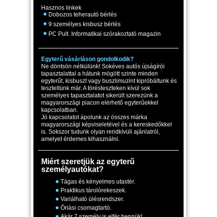
Hasznos linkek
Dobozos teherautó bérlés
9 személyes kisbusz bérlés
PC Pult. Informatikai szórakoztató magazin
Egyterű vásárláson gondolkodik?
Ne döntsön nélkülünk! Sokéves autós újságírói
tapasztalattal a hátunk mögött szinte minden
egyterűt, kisbuszt vagy buszlimuzint kipróbáltunk és
teszteltünk már. A törésteszteken kívül sok
személyes tapasztalatot sikerült szerezünk a
magyarországi piacon elérhető egyterűekkel
kapcsolatban.
Jó kapcsolatot ápolunk az összes márka
magyarországi képviseletével és a kereskedőkkel
is. Sokszor tudunk olyan rendkívüli ajánlatról,
amelyet érdemes kihasználni.
Miért szeretjük az egyterű
személyautókat?
Tágas és kényelmes utastér.
Praktikus tárolórekeszek.
Variálható ülésrendszer.
Óriási csomagtartó.
Akár 7 személy is elfér bennük!