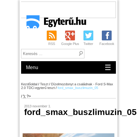
RSS
Google Plus
Twitter
Facebook
☰
Menu
Kezdőoldal
/
Teszt
/
Dízelmozdonyt a családnak - Ford S-Max
2.0 TDCi egyterű teszt
/
ford_smax_buszlimuzin_05
/ '); ?>
2013 november 1.
ford_smax_buszlimuzin_05