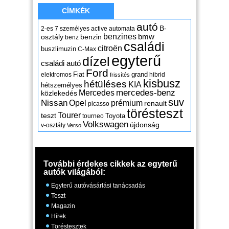
CÍMKÉK
autó
B-
2-es
7 személyes
active
automata
benzines
osztály
benzin
bmw
benz
családi
citroën
buszlimuzin
C-Max
egyterű
dízel
családi autó
Ford
Fiat
grand
elektromos
hibrid
frissítés
kisbusz
hétüléses
KIA
hétszemélyes
mercedes-benz
Mercedes
közlekedés
suv
Nissan
Opel
prémium
renault
picasso
törésteszt
Tourer
teszt
Toyota
tourneo
Volkswagen
újdonság
v-osztály
Verso
További érdekes cikkek az egyterű
autók világából:
Egyterű autóvásárlási tanácsadás
Teszt
Magazin
Hírek
Töréstesztek