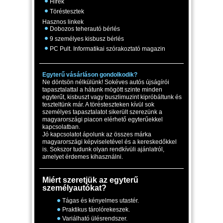
Hírek
Töréstesztek
Hasznos linkek
Dobozos teherautó bérlés
9 személyes kisbusz bérlés
PC Pult. Informatikai szórakoztató magazin
Egyterű vásárláson gondolkodik?
Ne döntsön nélkülünk! Sokéves autós újságírói
tapasztalattal a hátunk mögött szinte minden
egyterűt, kisbuszt vagy buszlimuzint kipróbáltunk és
teszteltünk már. A törésteszteken kívül sok
személyes tapasztalatot sikerült szerezünk a
magyarországi piacon elérhető egyterűekkel
kapcsolatban.
Jó kapcsolatot ápolunk az összes márka
magyarországi képviseletével és a kereskedőkkel
is. Sokszor tudunk olyan rendkívüli ajánlatról,
amelyet érdemes kihasználni.
Miért szeretjük az egyterű
személyautókat?
Tágas és kényelmes utastér.
Praktikus tárolórekeszek.
Variálható ülésrendszer.