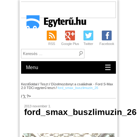
RSS
Google Plus
Twitter
Facebook
☰
Menu
Kezdőoldal
/
Teszt
/
Dízelmozdonyt a családnak - Ford S-Max
2.0 TDCi egyterű teszt
/
ford_smax_buszlimuzin_26
/ '); ?>
2013 november 1.
ford_smax_buszlimuzin_26