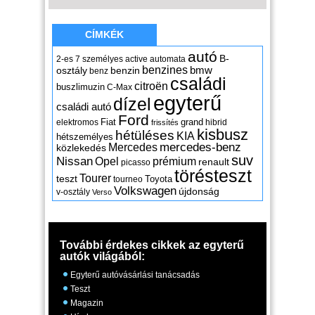
CÍMKÉK
autó
B-
2-es
7 személyes
active
automata
benzines
osztály
benzin
bmw
benz
családi
citroën
buszlimuzin
C-Max
egyterű
dízel
családi autó
Ford
Fiat
grand
elektromos
hibrid
frissítés
kisbusz
hétüléses
KIA
hétszemélyes
mercedes-benz
Mercedes
közlekedés
suv
Nissan
Opel
prémium
renault
picasso
törésteszt
Tourer
teszt
Toyota
tourneo
Volkswagen
újdonság
v-osztály
Verso
További érdekes cikkek az egyterű
autók világából:
Egyterű autóvásárlási tanácsadás
Teszt
Magazin