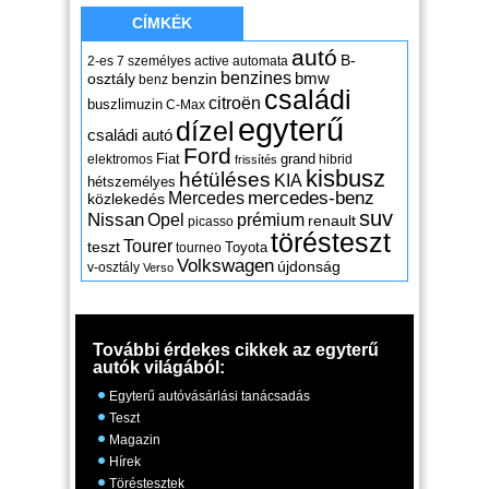
CÍMKÉK
autó
B-
2-es
7 személyes
active
automata
benzines
osztály
benzin
bmw
benz
családi
citroën
buszlimuzin
C-Max
egyterű
dízel
családi autó
Ford
Fiat
grand
elektromos
hibrid
frissítés
kisbusz
hétüléses
KIA
hétszemélyes
mercedes-benz
Mercedes
közlekedés
suv
Nissan
Opel
prémium
renault
picasso
törésteszt
Tourer
teszt
Toyota
tourneo
Volkswagen
újdonság
v-osztály
Verso
További érdekes cikkek az egyterű
autók világából:
Egyterű autóvásárlási tanácsadás
Teszt
Magazin
Hírek
Töréstesztek