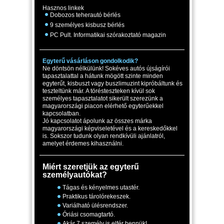
Hasznos linkek
Dobozos teherautó bérlés
9 személyes kisbusz bérlés
PC Pult. Informatikai szórakoztató magazin
Egyterű vásárláson gondolkodik?
Ne döntsön nélkülünk! Sokéves autós újságírói
tapasztalattal a hátunk mögött szinte minden
egyterűt, kisbuszt vagy buszlimuzint kipróbáltunk és
teszteltünk már. A törésteszteken kívül sok
személyes tapasztalatot sikerült szerezünk a
magyarországi piacon elérhető egyterűekkel
kapcsolatban.
Jó kapcsolatot ápolunk az összes márka
magyarországi képviseletével és a kereskedőkkel
is. Sokszor tudunk olyan rendkívüli ajánlatról,
amelyet érdemes kihasználni.
Miért szeretjük az egyterű
személyautókat?
Tágas és kényelmes utastér.
Praktikus tárolórekeszek.
Variálható ülésrendszer.
Óriási csomagtartó.
Akár 7 személy is elfér bennük!