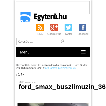
RSS
Google Plus
Twitter
Facebook
☰
Menu
Kezdőoldal
/
Teszt
/
Dízelmozdonyt a családnak - Ford S-Max
2.0 TDCi egyterű teszt
/
ford_smax_buszlimuzin_36
/ '); ?>
2013 november 1.
ford_smax_buszlimuzin_36