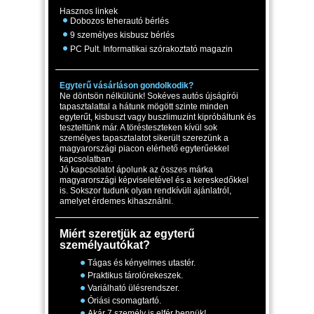
Hasznos linkek
Dobozos teherautó bérlés
9 személyes kisbusz bérlés
PC Pult. Informatikai szórakoztató magazin
Egyterű vásárláson gondolkodik?
Ne döntsön nélkülünk! Sokéves autós újságírói
tapasztalattal a hátunk mögött szinte minden
egyterűt, kisbuszt vagy buszlimuzint kipróbáltunk és
teszteltünk már. A törésteszteken kívül sok
személyes tapasztalatot sikerült szerezünk a
magyarországi piacon elérhető egyterűekkel
kapcsolatban.
Jó kapcsolatot ápolunk az összes márka
magyarországi képviseletével és a kereskedőkkel
is. Sokszor tudunk olyan rendkívüli ajánlatról,
amelyet érdemes kihasználni.
Miért szeretjük az egyterű
személyautókat?
Tágas és kényelmes utastér.
Praktikus tárolórekeszek.
Variálható ülésrendszer.
Óriási csomagtartó.
Akár 7 személy is elfér bennük!