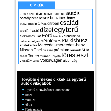
CÍMKÉK
autó
B-
2-es
7 személyes
active
automata
benzines
osztály
benzin
bmw
benz
családi
citroën
buszlimuzin
C-Max
egyterű
dízel
családi autó
Ford
Fiat
grand
elektromos
hibrid
frissítés
kisbusz
hétüléses
KIA
hétszemélyes
mercedes-benz
Mercedes
közlekedés
suv
Nissan
Opel
prémium
renault
picasso
törésteszt
Tourer
teszt
Toyota
tourneo
Volkswagen
újdonság
v-osztály
Verso
További érdekes cikkek az egyterű
autók világából:
Egyterű autóvásárlási tanácsadás
Teszt
Magazin
Hírek
Töréstesztek