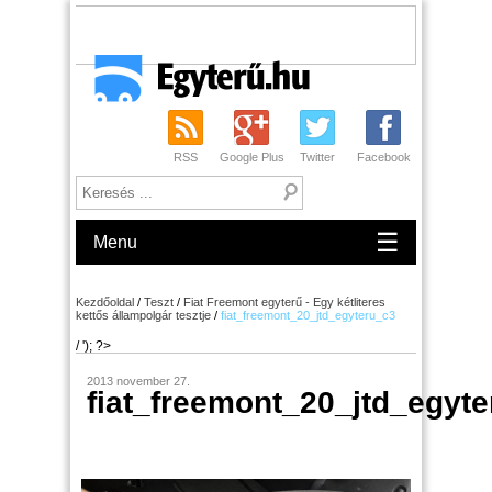
RSS
Google Plus
Twitter
Facebook
☰
Menu
Kezdőoldal
/
Teszt
/
Fiat Freemont egyterű - Egy kétliteres
kettős állampolgár tesztje
/
fiat_freemont_20_jtd_egyteru_c3
/ '); ?>
2013 november 27.
fiat_freemont_20_jtd_egyt