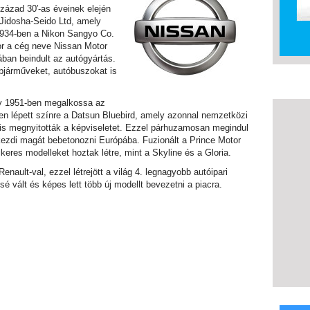
zázad 30′-as éveinek elején
 Jidosha-Seido Ltd, amely
 1934-ben a Nikon Sangyo Co.
kor a cég neve Nissan Motor
ban beindult az autógyártás.
pjárműveket, autóbuszokat is
ogy 1951-ben megalkossa az
-ben lépett színre a Datsun Bluebird, amely azonnal nemzetközi
 is megnyitották a képviseletet. Ezzel párhuzamosan megindul
 kezdi magát bebetonozni Európába. Fuzionált a Prince Motor
eres modelleket hoztak létre, mint a Skyline és a Gloria.
nault-val, ezzel létrejött a világ 4. legnagyobb autóipari
 vált és képes lett több új modellt bevezetni a piacra.