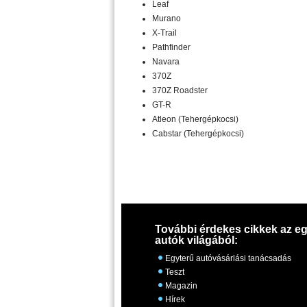
Leaf
Murano
X-Trail
Pathfinder
Navara
370Z
370Z Roadster
GT-R
Atleon (Tehergépkocsi)
Cabstar (Tehergépkocsi)
További érdekes cikkek az eg
autók világából:
Egyterű autóvásárlási tanácsadás
Teszt
Magazin
Hírek