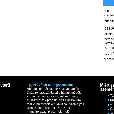
2-es
7
osztál
buszli
csalá
elektr
hétsz
közle
Niss
teszt
v-osztá
yterű
Miért s
Egyterű vásárláson gondolkodik?
Ne döntsön nélkülünk! Sokéves autós
személ
újságírói tapasztalattal a hátunk mögött
Tá
szinte minden egyterűt, kisbuszt vagy
buszlimuzint kipróbáltunk és teszteltünk
Pr
már. A törésteszteken kívül sok személyes
Va
tapasztalatot sikerült szerezünk a
Ór
magyarországi piacon elérhető