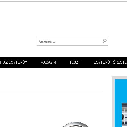
NT AZ EGYTERŰ?
MAGAZIN
TESZT
EGYTERŰ TÖRÉSTE