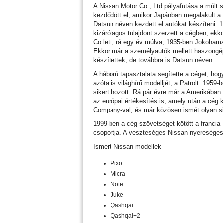
A Nissan Motor Co., Ltd pályafutása a múlt s
kezdődött el, amikor Japánban megalakult a
Datsun néven kezdett el autókat készíteni.
kizárólagos tulajdont szerzett a cégben, ek
Co lett, rá egy év múlva, 1935-ben Jokohamá
Ekkor már a személyautók mellett haszongé
készítettek, de továbbra is Datsun néven.
A háború tapasztalata segítette a céget, h
azóta is világhírű modelljét, a Patrolt. 1959
sikert hozott. Rá pár évre már a Amerikában
az európai értékesítés is, amely után a cég
Company-val, és már közösen ismét olyan sik
1999-ben a cég szövetséget kötött a francia Re
csoportja. A veszteséges Nissan nyereségessé
Ismert Nissan modellek
Pixo
Micra
Note
Juke
Qashqai
Qashqai+2