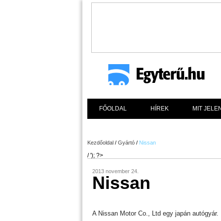
FŐOLDAL
HÍREK
MIT JELE
Kezdőoldal
/
Gyártó
/
Nissan
/ '); ?>
2013 november 24.
Nissan
A Nissan Motor Co., Ltd egy japán autógyár.