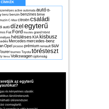
CÍMKÉK
autó
B-
 személyes
active
automata
benzines
y
benzin
bmw
benz
családi
citroën
muzin
C-Max
egyterű
dízel
di autó
Ford
Fiat
grand
omos
hibrid
frissítés
kisbusz
hétüléses
KIA
emélyes
mercedes-benz
Mercedes
kedés
suv
an
Opel
prémium
renault
picasso
törésteszt
Tourer
Toyota
tourneo
Volkswagen
újdonság
ly
Verso
zeretjük az egyterű
yautókat?
gas és kényelmes utastér.
aktikus tárolórekeszek.
riálható ülésrendszer.
iási csomagtartó.