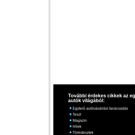
További érdekes cikkek az eg
autók világából:
Egyterű autóvásárlási tanácsadás
Teszt
Magazin
Hírek
Töréstesztek