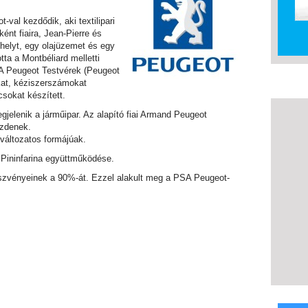
val kezdődik, aki textilipari
nt fiaira, Jean-Pierre és
helyt, egy olajüzemet és egy
tta a Montbéliard melletti
 A Peugeot Testvérek (Peugeot
okat, kéziszerszámokat
sokat készített.
egjelenik a járműipar. Az alapító fiai Armand Peugeot
ezdenek.
 változatos formájúak.
Pininfarina együttműködése.
részvényeinek a 90%-át. Ezzel alakult meg a PSA Peugeot-