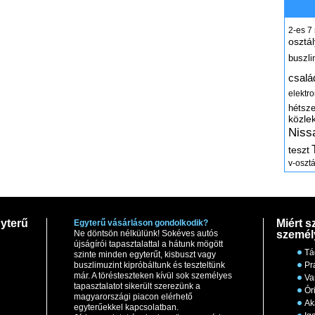
2-es
7
osztál
buszli
csalá
elektr
hétsz
közle
Niss
teszt
v-osztá
yterű
Miért s
Egyterű vásárláson gondolkodik?
Ne döntsön nélkülünk! Sokéves autós
személ
újságírói tapasztalattal a hátunk mögött
Tá
szinte minden egyterűt, kisbuszt vagy
buszlimuzint kipróbáltunk és teszteltünk
Pr
már. A törésteszteken kívül sok személyes
Va
tapasztalatot sikerült szerezünk a
Ór
magyarországi piacon elérhető
Ak
egyterűekkel kapcsolatban.