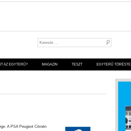
NT AZ EGYTERŰ?
MAGAZIN
TESZT
EGYTERŰ TÖRÉSTE
ége. A PSA Peugeot Citroën