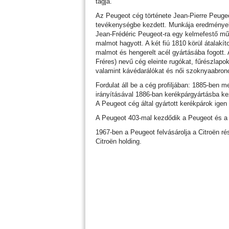
tagja.
Az Peugeot cég története Jean-Pierre Peugeot-
tevékenységbe kezdett. Munkája eredményeké
Jean-Frédéric Peugeot-ra egy kelmefestő mű
malmot hagyott. A két fiú 1810 körül átalakíto
malmot és hengerelt acél gyártásába fogott.
Fréres) nevű cég eleinte rugókat, fűrészlap
valamint kávédarálókat és női szoknyaabronc
Fordulat áll be a cég profiljában: 1885-ben m
irányításával 1886-ban kerékpárgyártásba k
A Peugeot cég által gyártott kerékpárok igen
A Peugeot 403-mal kezdődik a Peugeot és a 
1967-ben a Peugeot felvásárolja a Citroën 
Citroën holding.