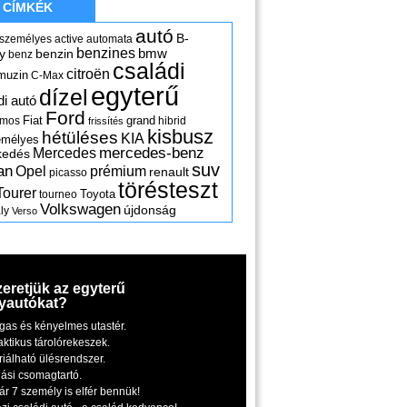
CÍMKÉK
autó
B-
 személyes
active
automata
benzines
y
benzin
bmw
benz
családi
citroën
muzin
C-Max
egyterű
dízel
di autó
Ford
Fiat
grand
omos
hibrid
frissítés
kisbusz
hétüléses
KIA
emélyes
mercedes-benz
Mercedes
kedés
suv
an
Opel
prémium
renault
picasso
törésteszt
Tourer
Toyota
tourneo
Volkswagen
újdonság
ly
Verso
zeretjük az egyterű
yautókat?
gas és kényelmes utastér.
aktikus tárolórekeszek.
riálható ülésrendszer.
iási csomagtartó.
ár 7 személy is elfér bennük!