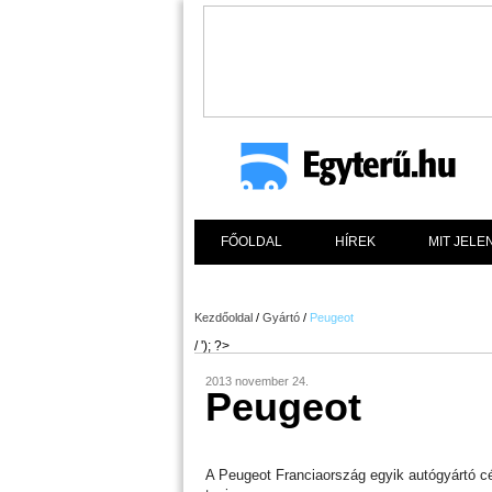
FŐOLDAL
HÍREK
MIT JELE
Kezdőoldal
/
Gyártó
/
Peugeot
/ '); ?>
2013 november 24.
Peugeot
A Peugeot Franciaország egyik autógyártó c