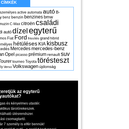
CÍMKÉK
autó
B-
 személyes
active
automata
benzines
y
benzin
bmw
benz
családi
citroën
muzin
C-Max
egyterű
dízel
di autó
Ford
Fiat
grand
omos
hibrid
frissítés
kisbusz
hétüléses
KIA
emélyes
mercedes-benz
Mercedes
kedés
suv
an
Opel
prémium
renault
picasso
törésteszt
Tourer
Toyota
tourneo
Volkswagen
újdonság
ly
Verso
zeretjük az egyterű
yautókat?
gas és kényelmes utastér.
aktikus tárolórekeszek.
riálható ülésrendszer.
iási csomagtartó.
ár 7 személy is elfér bennük!