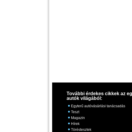
További érdekes cikkek az eg
autók világából:
Egyterű autóvásárlási tanácsadás
Teszt
Magazin
Hírek
Töréstesztek