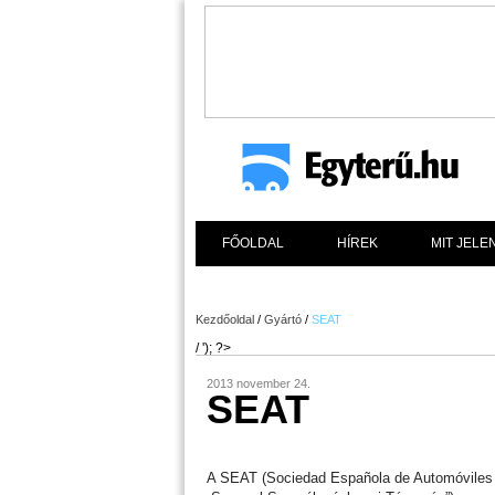
FŐOLDAL
HÍREK
MIT JELE
Kezdőoldal
/
Gyártó
/
SEAT
/ '); ?>
2013 november 24.
SEAT
A SEAT (Sociedad Española de Automóviles 