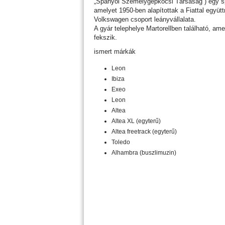
„Spanyol Személygépkocsi Társaság”) egy s
amelyet 1950-ben alapítottak a Fiattal együ
Volkswagen csoport leányvállalata.
A gyár telephelye Martorellben található, am
fekszik.
ismert márkák
Leon
Ibiza
Exeo
Leon
Altea
Altea XL (egyterű)
Altea freetrack (egyterű)
Toledo
Alhambra (buszlimuzin)