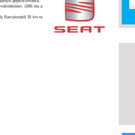
panyol gépkocsimárka,
ttműködésben. 1986 óta a
ely Barcelonától 35 km-re