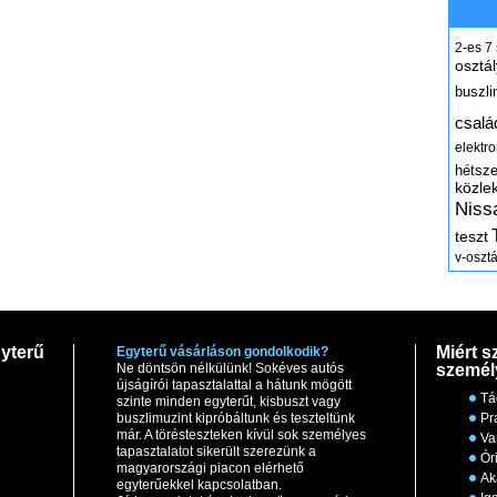
2-es
7
osztál
buszli
csalá
elektr
hétsz
közle
Niss
teszt
v-osztá
yterű
Miért s
Egyterű vásárláson gondolkodik?
Ne döntsön nélkülünk! Sokéves autós
személ
újságírói tapasztalattal a hátunk mögött
Tá
szinte minden egyterűt, kisbuszt vagy
buszlimuzint kipróbáltunk és teszteltünk
Pr
már. A törésteszteken kívül sok személyes
Va
tapasztalatot sikerült szerezünk a
Ór
magyarországi piacon elérhető
Ak
egyterűekkel kapcsolatban.