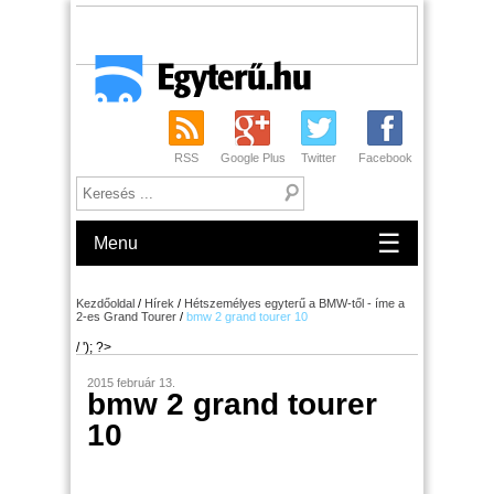
RSS
Google Plus
Twitter
Facebook
☰
Menu
Kezdőoldal
/
Hírek
/
Hétszemélyes egyterű a BMW-től - íme a
2-es Grand Tourer
/
bmw 2 grand tourer 10
/ '); ?>
2015 február 13.
bmw 2 grand tourer
10