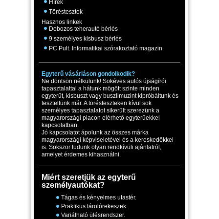
Hírek
Töréstesztek
Hasznos linkek
Dobozos teherautó bérlés
9 személyes kisbusz bérlés
PC Pult. Informatikai szórakoztató magazin
Egyterű vásárláson gondolkodik?
Ne döntsön nélkülünk! Sokéves autós újságírói
tapasztalattal a hátunk mögött szinte minden
egyterűt, kisbuszt vagy buszlimuzint kipróbáltunk és
teszteltünk már. A törésteszteken kívül sok
személyes tapasztalatot sikerült szerezünk a
magyarországi piacon elérhető egyterűekkel
kapcsolatban.
Jó kapcsolatot ápolunk az összes márka
magyarországi képviseletével és a kereskedőkkel
is. Sokszor tudunk olyan rendkívüli ajánlatról,
amelyet érdemes kihasználni.
Miért szeretjük az egyterű
személyautókat?
Tágas és kényelmes utastér.
Praktikus tárolórekeszek.
Variálható ülésrendszer.