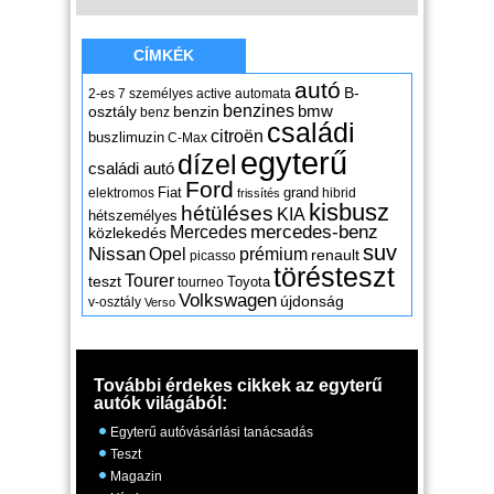
CÍMKÉK
autó
B-
2-es
7 személyes
active
automata
benzines
osztály
benzin
bmw
benz
családi
citroën
buszlimuzin
C-Max
egyterű
dízel
családi autó
Ford
Fiat
grand
elektromos
hibrid
frissítés
kisbusz
hétüléses
KIA
hétszemélyes
mercedes-benz
Mercedes
közlekedés
suv
Nissan
Opel
prémium
renault
picasso
törésteszt
Tourer
teszt
Toyota
tourneo
Volkswagen
újdonság
v-osztály
Verso
További érdekes cikkek az egyterű
autók világából:
Egyterű autóvásárlási tanácsadás
Teszt
Magazin