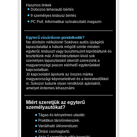
Hasznos linkek
Dobozos teherautó bérlés
9 személyes kisbusz bérlés
PC Pult. Informatikai szórakoztató magazin
Egyterű vásárláson gondolkodik?
Ne döntsön nélkülünk! Sokéves autós újságírói
tapasztalattal a hátunk mögött szinte minden
egyterűt, kisbuszt vagy buszlimuzint kipróbáltunk és
teszteltünk már. A törésteszteken kívül sok
személyes tapasztalatot sikerült szerezünk a
magyarországi piacon elérhető egyterűekkel
kapcsolatban.
Jó kapcsolatot ápolunk az összes márka
magyarországi képviseletével és a kereskedőkkel
is. Sokszor tudunk olyan rendkívüli ajánlatról,
amelyet érdemes kihasználni.
Miért szeretjük az egyterű
személyautókat?
Tágas és kényelmes utastér.
Praktikus tárolórekeszek.
Variálható ülésrendszer.
Óriási csomagtartó.