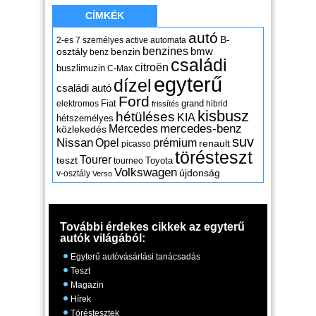
CÍMKÉK
autó
B-
2-es
7 személyes
active
automata
benzines
osztály
benzin
bmw
benz
családi
citroën
buszlimuzin
C-Max
egyterű
dízel
családi autó
Ford
Fiat
grand
elektromos
hibrid
frissítés
kisbusz
hétüléses
KIA
hétszemélyes
mercedes-benz
Mercedes
közlekedés
suv
Nissan
Opel
prémium
renault
picasso
törésteszt
Tourer
teszt
Toyota
tourneo
Volkswagen
újdonság
v-osztály
Verso
További érdekes cikkek az egyterű
autók világából:
Egyterű autóvásárlási tanácsadás
Teszt
Magazin
Hírek
Töréstesztek