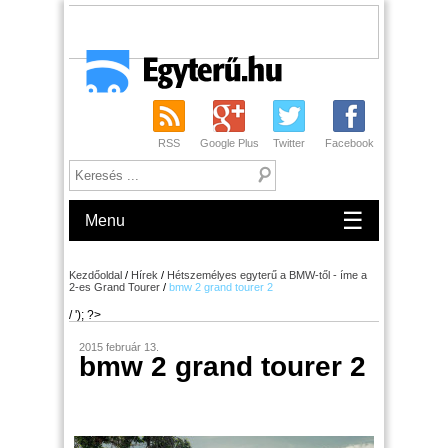
RSS
Google Plus
Twitter
Facebook
☰
Menu
Kezdőoldal
/
Hírek
/
Hétszemélyes egyterű a BMW-től - íme a
2-es Grand Tourer
/
bmw 2 grand tourer 2
/ '); ?>
2015 február 13.
bmw 2 grand tourer 2