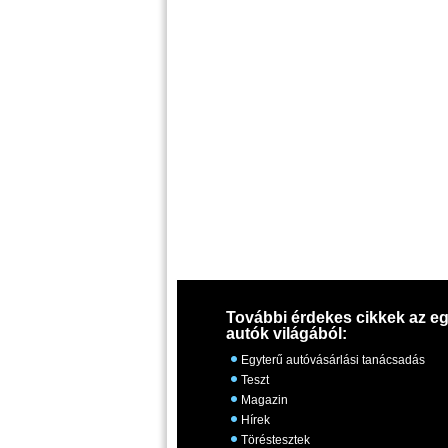
További érdekes cikkek az eg
autók világából:
Egyterű autóvásárlási tanácsadás
Teszt
Magazin
Hírek
Töréstesztek