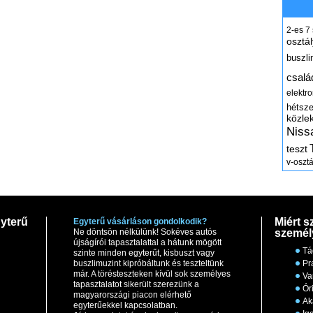
2-es
7
osztál
buszli
csalá
elektr
hétsz
közle
Niss
teszt
v-osztá
yterű
Miért s
Egyterű vásárláson gondolkodik?
Ne döntsön nélkülünk! Sokéves autós
személ
újságírói tapasztalattal a hátunk mögött
Tá
szinte minden egyterűt, kisbuszt vagy
buszlimuzint kipróbáltunk és teszteltünk
Pr
már. A törésteszteken kívül sok személyes
Va
tapasztalatot sikerült szerezünk a
Ór
magyarországi piacon elérhető
Ak
egyterűekkel kapcsolatban.