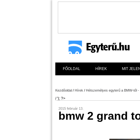
FŐOLDAL
HÍREK
MIT JELE
Kezdőoldal
/
Hírek
/
Hétszemélyes egyterű a BMW-től -
/ '); ?>
2015 február 13.
bmw 2 grand to