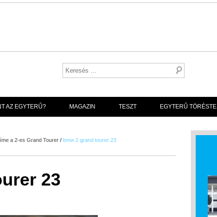
NT AZ EGYTERŰ?
MAGAZIN
TESZT
EGYTERŰ TÖRÉSTE
 íme a 2-es Grand Tourer
/
bmw 2 grand tourer 23
urer 23