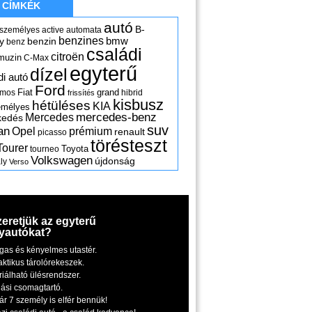
CÍMKÉK
autó
B-
 személyes
active
automata
benzines
y
benzin
bmw
benz
családi
citroën
muzin
C-Max
egyterű
dízel
di autó
Ford
Fiat
grand
omos
hibrid
frissítés
kisbusz
hétüléses
KIA
emélyes
mercedes-benz
Mercedes
kedés
suv
an
Opel
prémium
renault
picasso
törésteszt
Tourer
Toyota
tourneo
Volkswagen
újdonság
ly
Verso
zeretjük az egyterű
yautókat?
gas és kényelmes utastér.
aktikus tárolórekeszek.
riálható ülésrendszer.
iási csomagtartó.
ár 7 személy is elfér bennük!