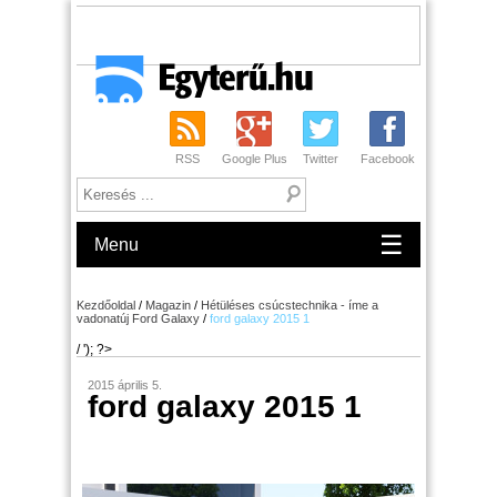
RSS
Google Plus
Twitter
Facebook
☰
Menu
Kezdőoldal
/
Magazin
/
Hétüléses csúcstechnika - íme a
vadonatúj Ford Galaxy
/
ford galaxy 2015 1
/ '); ?>
2015 április 5.
ford galaxy 2015 1