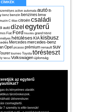
CÍMKÉK
autó
B-
 személyes
active
automata
benzines
y
benzin
bmw
benz
családi
citroën
muzin
C-Max
egyterű
dízel
di autó
Ford
Fiat
grand
omos
hibrid
frissítés
kisbusz
hétüléses
KIA
emélyes
mercedes-benz
Mercedes
kedés
suv
an
Opel
prémium
renault
picasso
törésteszt
Tourer
Toyota
tourneo
Volkswagen
újdonság
ly
Verso
zeretjük az egyterű
yautókat?
gas és kényelmes utastér.
aktikus tárolórekeszek.
riálható ülésrendszer.
iási csomagtartó.
ár 7 személy is elfér bennük!