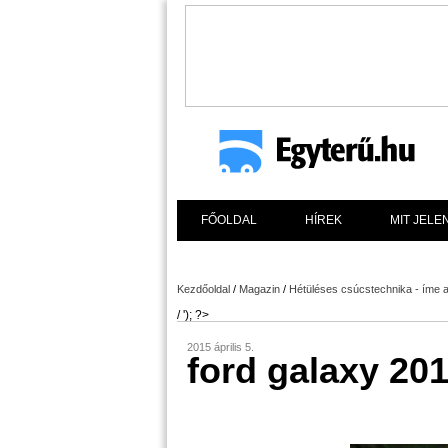
FŐOLDAL
HÍREK
MIT JELE
Kezdőoldal
/
Magazin
/
Hétüléses csúcstechnika - íme 
/ '); ?>
2015 április 5.
ford galaxy 201