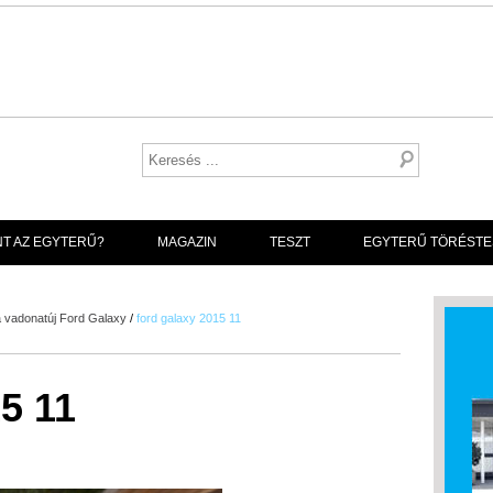
NT AZ EGYTERŰ?
MAGAZIN
TESZT
EGYTERŰ TÖRÉSTE
a vadonatúj Ford Galaxy
/
ford galaxy 2015 11
5 11