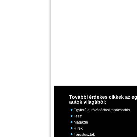
További érdekes cikkek az eg
autók világából:
Egyterű autóvásárlási tanácsadás
Teszt
Magazin
Hírek
Töréstesztek