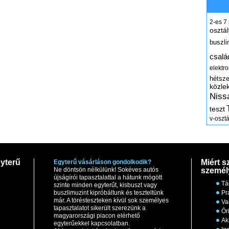
2-es
7
osztál
buszli
csalá
elektr
hétsz
közle
Niss
teszt
v-osztá
yterű
Miért s
Egyterű vásárláson gondolkodik?
Ne döntsön nélkülünk! Sokéves autós
személ
újságírói tapasztalattal a hátunk mögött
Tá
szinte minden egyterűt, kisbuszt vagy
buszlimuzint kipróbáltunk és teszteltünk
Pr
már. A törésteszteken kívül sok személyes
Va
tapasztalatot sikerült szerezünk a
Ór
magyarországi piacon elérhető
Ak
egyterűekkel kapcsolatban.