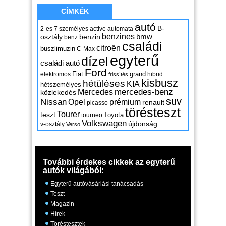
CÍMKÉK
autó
B-
2-es
7 személyes
active
automata
benzines
osztály
benzin
bmw
benz
családi
citroën
buszlimuzin
C-Max
egyterű
dízel
családi autó
Ford
Fiat
grand
elektromos
hibrid
frissítés
kisbusz
hétüléses
KIA
hétszemélyes
mercedes-benz
Mercedes
közlekedés
suv
Nissan
Opel
prémium
renault
picasso
törésteszt
Tourer
teszt
Toyota
tourneo
Volkswagen
újdonság
v-osztály
Verso
További érdekes cikkek az egyterű
autók világából:
Egyterű autóvásárlási tanácsadás
Teszt
Magazin
Hírek
Töréstesztek