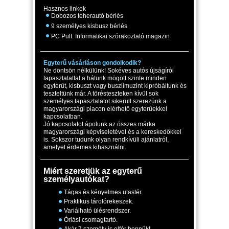
Hasznos linkek
Dobozos teherautó bérlés
9 személyes kisbusz bérlés
PC Pult. Informatikai szórakoztató magazin
Egyterű vásárláson gondolkodik?
Ne döntsön nélkülünk! Sokéves autós újságírói
tapasztalattal a hátunk mögött szinte minden
egyterűt, kisbuszt vagy buszlimuzint kipróbáltunk és
teszteltünk már. A törésteszteken kívül sok
személyes tapasztalatot sikerült szerezünk a
magyarországi piacon elérhető egyterűekkel
kapcsolatban.
Jó kapcsolatot ápolunk az összes márka
magyarországi képviseletével és a kereskedőkkel
is. Sokszor tudunk olyan rendkívüli ajánlatról,
amelyet érdemes kihasználni.
Miért szeretjük az egyterű
személyautókat?
Tágas és kényelmes utastér.
Praktikus tárolórekeszek.
Variálható ülésrendszer.
Óriási csomagtartó.