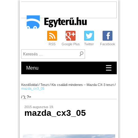
RSS
Google Plus
Twitter
Facebook
☰
Menu
Kezdőoldal
/
Teszt
/
Kis családi mindenes – Mazda CX-3 teszt
/
mazda_cx3_05
/ '); ?>
2015 augusztus 19.
mazda_cx3_05