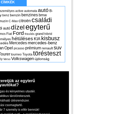
CÍMKÉK
autó
B-
 személyes
active
automata
benzines
y
benzin
bmw
benz
családi
citroën
muzin
C-Max
egyterű
dízel
di autó
Ford
Fiat
grand
omos
hibrid
frissítés
kisbusz
hétüléses
KIA
emélyes
mercedes-benz
Mercedes
kedés
suv
an
Opel
prémium
renault
picasso
törésteszt
Tourer
Toyota
tourneo
Volkswagen
újdonság
ly
Verso
zeretjük az egyterű
yautókat?
gas és kényelmes utastér.
aktikus tárolórekeszek.
riálható ülésrendszer.
iási csomagtartó.
ár 7 személy is elfér bennük!