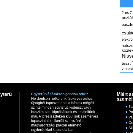
2-es
7
osztál
buszli
csalá
elektr
hétsz
közle
Niss
teszt
v-osztá
yterű
Miért s
Egyterű vásárláson gondolkodik?
Ne döntsön nélkülünk! Sokéves autós
személ
újságírói tapasztalattal a hátunk mögött
Tá
szinte minden egyterűt, kisbuszt vagy
buszlimuzint kipróbáltunk és teszteltünk
Pr
már. A törésteszteken kívül sok személyes
Va
tapasztalatot sikerült szerezünk a
Ór
magyarországi piacon elérhető
Ak
egyterűekkel kapcsolatban.