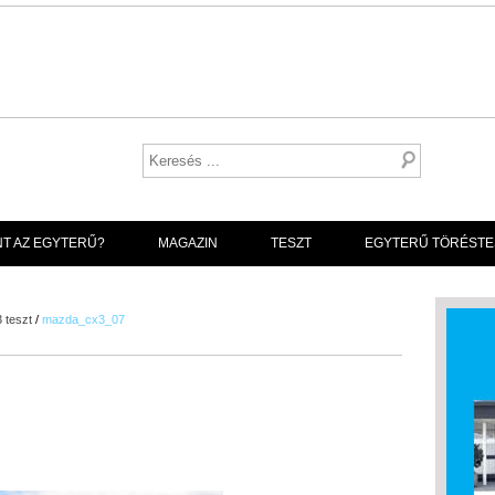
NT AZ EGYTERŰ?
MAGAZIN
TESZT
EGYTERŰ TÖRÉSTE
 teszt
/
mazda_cx3_07