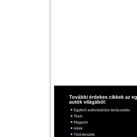
További érdekes cikkek az eg
autók világából:
Egyterű autóvásárlási tanácsadás
Teszt
Magazin
Hírek
Töréstesztek