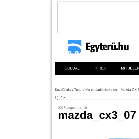
FŐOLDAL
HÍREK
MIT JELE
Kezdőoldal
/
Teszt
/
Kis családi mindenes – Mazda CX-3
/ '); ?>
2015 augusztus 19.
mazda_cx3_07