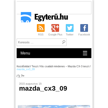
RSS
Google Plus
Twitter
Facebook
☰
Menu
Kezdőoldal
/
Teszt
/
Kis családi mindenes – Mazda CX-3 teszt
/
mazda_cx3_09
/ '); ?>
2015 augusztus 19.
mazda_cx3_09