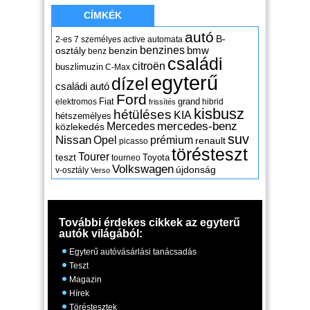
CÍMKÉK
autó
B-
2-es
7 személyes
active
automata
benzines
osztály
benzin
bmw
benz
családi
citroën
buszlimuzin
C-Max
egyterű
dízel
családi autó
Ford
Fiat
grand
elektromos
hibrid
frissítés
kisbusz
hétüléses
KIA
hétszemélyes
mercedes-benz
Mercedes
közlekedés
suv
Nissan
Opel
prémium
renault
picasso
törésteszt
Tourer
teszt
Toyota
tourneo
Volkswagen
újdonság
v-osztály
Verso
További érdekes cikkek az egyterű
autók világából:
Egyterű autóvásárlási tanácsadás
Teszt
Magazin
Hírek
Töréstesztek