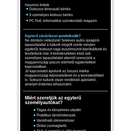
Hasznos linkek
Dobozos teherautó bérlés
9 személyes kisbusz bérlés
PC Pult. Informatikai szórakoztató magazin
Egyterű vásárláson gondolkodik?
Ne döntsön nélkülünk! Sokéves autós újságírói
tapasztalattal a hátunk mögött szinte minden
egyterűt, kisbuszt vagy buszlimuzint kipróbáltunk és
teszteltünk már. A törésteszteken kívül sok
személyes tapasztalatot sikerült szerezünk a
magyarországi piacon elérhető egyterűekkel
kapcsolatban.
Jó kapcsolatot ápolunk az összes márka
magyarországi képviseletével és a kereskedőkkel
is. Sokszor tudunk olyan rendkívüli ajánlatról,
amelyet érdemes kihasználni.
Miért szeretjük az egyterű
személyautókat?
Tágas és kényelmes utastér.
Praktikus tárolórekeszek.
Variálható ülésrendszer.
Óriási csomagtartó.