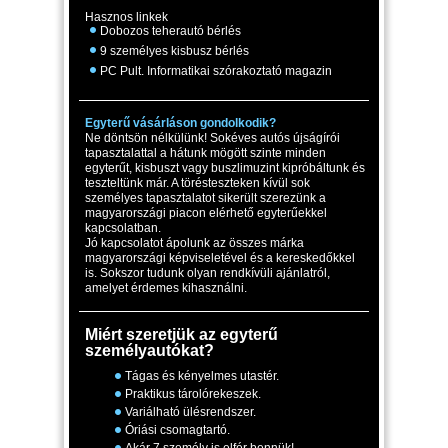
Hasznos linkek
Dobozos teherautó bérlés
9 személyes kisbusz bérlés
PC Pult. Informatikai szórakoztató magazin
Egyterű vásárláson gondolkodik?
Ne döntsön nélkülünk! Sokéves autós újságírói
tapasztalattal a hátunk mögött szinte minden
egyterűt, kisbuszt vagy buszlimuzint kipróbáltunk és
teszteltünk már. A törésteszteken kívül sok
személyes tapasztalatot sikerült szerezünk a
magyarországi piacon elérhető egyterűekkel
kapcsolatban.
Jó kapcsolatot ápolunk az összes márka
magyarországi képviseletével és a kereskedőkkel
is. Sokszor tudunk olyan rendkívüli ajánlatról,
amelyet érdemes kihasználni.
Miért szeretjük az egyterű
személyautókat?
Tágas és kényelmes utastér.
Praktikus tárolórekeszek.
Variálható ülésrendszer.
Óriási csomagtartó.