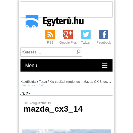
RSS
Google Plus
Twitter
Facebook
☰
Menu
Kezdőoldal
/
Teszt
/
Kis családi mindenes – Mazda CX-3 teszt
/
mazda_cx3_14
/ '); ?>
2015 augusztus 19.
mazda_cx3_14