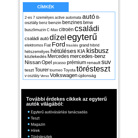
CÍMKÉK
autó
B-
2-es
7 személyes
active
automata
benzines
osztály
benzin
bmw
benz
családi
citroën
buszlimuzin
C-Max
egyterű
dízel
családi autó
Ford
Fiat
grand
elektromos
hibrid
frissítés
kisbusz
hétüléses
KIA
hétszemélyes
mercedes-benz
Mercedes
közlekedés
suv
Nissan
Opel
prémium
renault
picasso
törésteszt
Tourer
teszt
Toyota
tourneo
Volkswagen
újdonság
v-osztály
Verso
További érdekes cikkek az egyterű
autók világából:
Egyterű autóvásárlási tanácsadás
Teszt
Magazin
Hírek
Töréstesztek