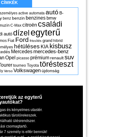
CÍMKÉK
autó
B-
 személyes
active
automata
benzines
y
benzin
bmw
benz
családi
citroën
muzin
C-Max
egyterű
dízel
di autó
Ford
Fiat
grand
omos
hibrid
frissítés
kisbusz
hétüléses
KIA
emélyes
mercedes-benz
Mercedes
kedés
suv
an
Opel
prémium
renault
picasso
törésteszt
Tourer
Toyota
tourneo
Volkswagen
újdonság
ly
Verso
zeretjük az egyterű
yautókat?
gas és kényelmes utastér.
aktikus tárolórekeszek.
riálható ülésrendszer.
iási csomagtartó.
ár 7 személy is elfér bennük!