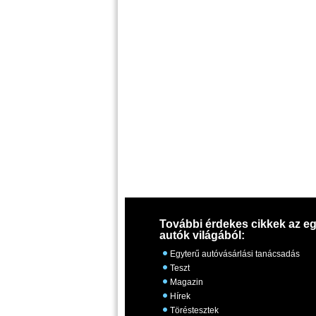
További érdekes cikkek az eg
autók világából:
Egyterű autóvásárlási tanácsadás
Teszt
Magazin
Hírek
Töréstesztek