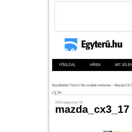
FŐOLDAL
HÍREK
MIT JELE
Kezdőoldal
/
Teszt
/
Kis családi mindenes – Mazda CX-3
/ '); ?>
2015 augusztus 19.
mazda_cx3_17