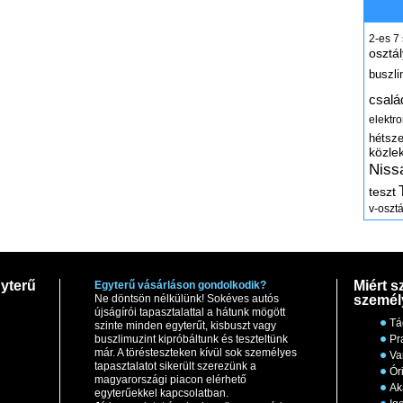
2-es
7
osztál
buszli
csalá
elektr
hétsz
közle
Niss
teszt
v-osztá
yterű
Miért s
Egyterű vásárláson gondolkodik?
Ne döntsön nélkülünk! Sokéves autós
személ
újságírói tapasztalattal a hátunk mögött
Tá
szinte minden egyterűt, kisbuszt vagy
buszlimuzint kipróbáltunk és teszteltünk
Pr
már. A törésteszteken kívül sok személyes
Va
tapasztalatot sikerült szerezünk a
Ór
magyarországi piacon elérhető
Ak
egyterűekkel kapcsolatban.