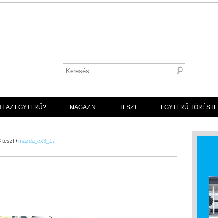
NT AZ EGYTERŰ?
MAGAZIN
TESZT
EGYTERŰ TÖRÉSTE
 teszt
/
mazda_cx3_17