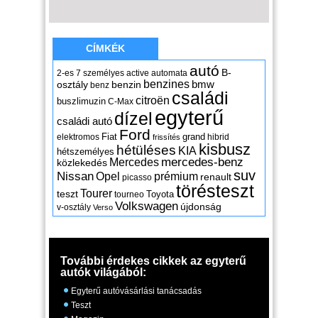
CÍMKÉK
autó
B-
2-es
7 személyes
active
automata
benzines
osztály
benzin
bmw
benz
családi
citroën
buszlimuzin
C-Max
egyterű
dízel
családi autó
Ford
Fiat
grand
elektromos
hibrid
frissítés
kisbusz
hétüléses
KIA
hétszemélyes
mercedes-benz
Mercedes
közlekedés
suv
Nissan
Opel
prémium
renault
picasso
törésteszt
Tourer
teszt
Toyota
tourneo
Volkswagen
újdonság
v-osztály
Verso
További érdekes cikkek az egyterű
autók világából:
Egyterű autóvásárlási tanácsadás
Teszt