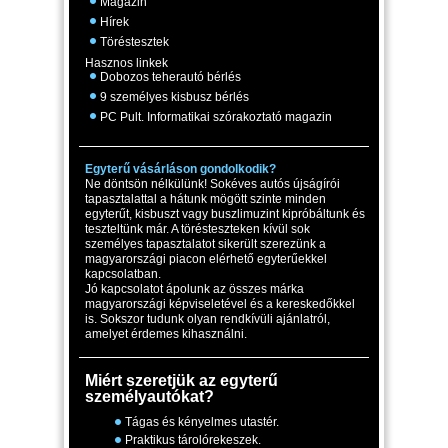
Magazin
Hírek
Töréstesztek
Hasznos linkek
Dobozos teherautó bérlés
9 személyes kisbusz bérlés
PC Pult. Informatikai szórakoztató magazin
Egyterű vásárláson gondolkodik?
Ne döntsön nélkülünk! Sokéves autós újságírói
tapasztalattal a hátunk mögött szinte minden
egyterűt, kisbuszt vagy buszlimuzint kipróbáltunk és
teszteltünk már. A törésteszteken kívül sok
személyes tapasztalatot sikerült szerezünk a
magyarországi piacon elérhető egyterűekkel
kapcsolatban.
Jó kapcsolatot ápolunk az összes márka
magyarországi képviseletével és a kereskedőkkel
is. Sokszor tudunk olyan rendkívüli ajánlatról,
amelyet érdemes kihasználni.
Miért szeretjük az egyterű
személyautókat?
Tágas és kényelmes utastér.
Praktikus tárolórekeszek.