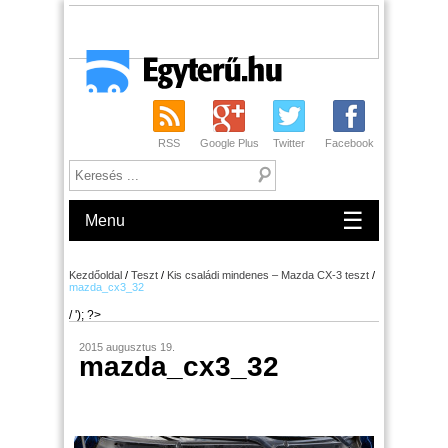
RSS
Google Plus
Twitter
Facebook
☰
Menu
Kezdőoldal
/
Teszt
/
Kis családi mindenes – Mazda CX-3 teszt
/
mazda_cx3_32
/ '); ?>
2015 augusztus 19.
mazda_cx3_32