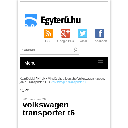
RSS
Google Plus
Twitter
Facebook
☰
Menu
Kezdőoldal
/
Hírek
/
Mindjárt itt a legújabb Volkswagen kisbusz -
jön a Transporter T6
/
volkswagen transporter t6
/ '); ?>
2015 március 26.
volkswagen
transporter t6