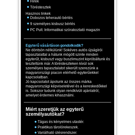
Hírek
Töréstesztek
Hasznos linkek
Dobozos teherautó bérlés
9 személyes kisbusz bérlés
PC Pult. Informatikai szórakoztató magazin
Egyterű vásárláson gondolkodik?
Ne döntsön nélkülünk! Sokéves autós újságírói
tapasztalattal a hátunk mögött szinte minden
egyterűt, kisbuszt vagy buszlimuzint kipróbáltunk és
teszteltünk már. A törésteszteken kívül sok
személyes tapasztalatot sikerült szerezünk a
magyarországi piacon elérhető egyterűekkel
kapcsolatban.
Jó kapcsolatot ápolunk az összes márka
magyarországi képviseletével és a kereskedőkkel
is. Sokszor tudunk olyan rendkívüli ajánlatról,
amelyet érdemes kihasználni.
Miért szeretjük az egyterű
személyautókat?
Tágas és kényelmes utastér.
Praktikus tárolórekeszek.
Variálható ülésrendszer.