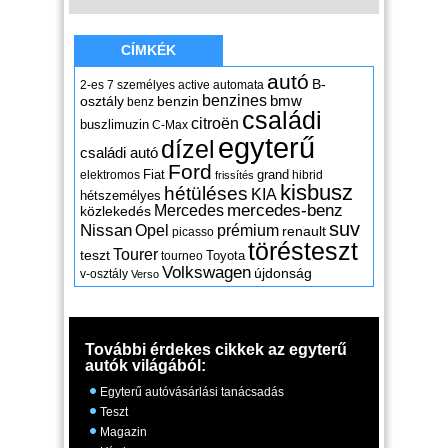
CÍMKÉK
autó
B-
2-es
7 személyes
active
automata
benzines
osztály
benzin
bmw
benz
családi
citroën
buszlimuzin
C-Max
egyterű
dízel
családi autó
Ford
Fiat
grand
elektromos
hibrid
frissítés
kisbusz
hétüléses
KIA
hétszemélyes
mercedes-benz
Mercedes
közlekedés
suv
Nissan
Opel
prémium
renault
picasso
törésteszt
Tourer
teszt
Toyota
tourneo
Volkswagen
újdonság
v-osztály
Verso
További érdekes cikkek az egyterű
autók világából:
Egyterű autóvásárlási tanácsadás
Teszt
Magazin