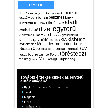
CÍMKÉK
autó
B-
2-es
7 személyes
active
automata
benzines
osztály
benzin
bmw
benz
családi
citroën
buszlimuzin
C-Max
egyterű
dízel
családi autó
Ford
Fiat
grand
elektromos
hibrid
frissítés
kisbusz
hétüléses
KIA
hétszemélyes
mercedes-benz
Mercedes
közlekedés
suv
Nissan
Opel
prémium
renault
picasso
törésteszt
Tourer
teszt
Toyota
tourneo
Volkswagen
újdonság
v-osztály
Verso
További érdekes cikkek az egyterű
autók világából:
Egyterű autóvásárlási tanácsadás
Teszt
Magazin
Hírek
Töréstesztek