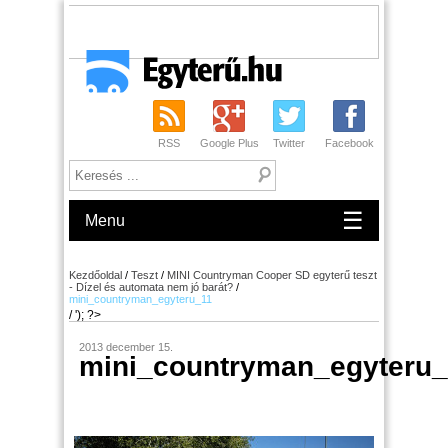
RSS
Google Plus
Twitter
Facebook
☰
Menu
Kezdőoldal
/
Teszt
/
MINI Countryman Cooper SD egyterű teszt
- Dízel és automata nem jó barát?
/
mini_countryman_egyteru_11
/ '); ?>
2013 december 15.
mini_countryman_egyteru_