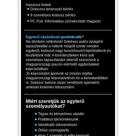
Hasznos linkek
Dobozos teherautó bérlés
9 személyes kisbusz bérlés
PC Pult. Informatikai szórakoztató magazin
Egyterű vásárláson gondolkodik?
Ne döntsön nélkülünk! Sokéves autós újságírói
tapasztalattal a hátunk mögött szinte minden
egyterűt, kisbuszt vagy buszlimuzint kipróbáltunk és
teszteltünk már. A törésteszteken kívül sok
személyes tapasztalatot sikerült szerezünk a
magyarországi piacon elérhető egyterűekkel
kapcsolatban.
Jó kapcsolatot ápolunk az összes márka
magyarországi képviseletével és a kereskedőkkel
is. Sokszor tudunk olyan rendkívüli ajánlatról,
amelyet érdemes kihasználni.
Miért szeretjük az egyterű
személyautókat?
Tágas és kényelmes utastér.
Praktikus tárolórekeszek.
Variálható ülésrendszer.
Óriási csomagtartó.
Akár 7 személy is elfér bennük!