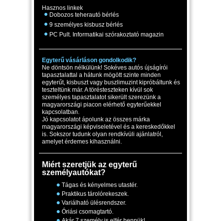
Hasznos linkek
Dobozos teherautó bérlés
9 személyes kisbusz bérlés
PC Pult. Informatikai szórakoztató magazin
Egyterű vásárláson gondolkodik?
Ne döntsön nélkülünk! Sokéves autós újságírói
tapasztalattal a hátunk mögött szinte minden
egyterűt, kisbuszt vagy buszlimuzint kipróbáltunk és
teszteltünk már. A törésteszteken kívül sok
személyes tapasztalatot sikerült szerezünk a
magyarországi piacon elérhető egyterűekkel
kapcsolatban.
Jó kapcsolatot ápolunk az összes márka
magyarországi képviseletével és a kereskedőkkel
is. Sokszor tudunk olyan rendkívüli ajánlatról,
amelyet érdemes kihasználni.
Miért szeretjük az egyterű
személyautókat?
Tágas és kényelmes utastér.
Praktikus tárolórekeszek.
Variálható ülésrendszer.
Óriási csomagtartó.
Akár 7 személy is elfér bennük!