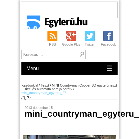
RSS
Google Plus
Twitter
Facebook
☰
Menu
Kezdőoldal
/
Teszt
/
MINI Countryman Cooper SD egyterű teszt
- Dízel és automata nem jó barát?
/
mini_countryman_egyteru_27
/ '); ?>
2013 december 15.
mini_countryman_egyteru