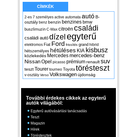
CÍMKÉK
autó
B-
2-es
7 személyes
active
automata
benzines
osztály
benzin
bmw
benz
családi
citroën
buszlimuzin
C-Max
egyterű
dízel
családi autó
Ford
Fiat
grand
elektromos
hibrid
frissítés
kisbusz
hétüléses
KIA
hétszemélyes
mercedes-benz
Mercedes
közlekedés
suv
Nissan
Opel
prémium
renault
picasso
törésteszt
Tourer
teszt
Toyota
tourneo
Volkswagen
újdonság
v-osztály
Verso
További érdekes cikkek az egyterű
autók világából:
Egyterű autóvásárlási tanácsadás
Teszt
Magazin
Hírek
Töréstesztek