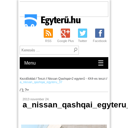
RSS
Google Plus
Twitter
Facebook
☰
Menu
Kezdőoldal
/
Teszt
/
Nissan Qashqai+2 egyterű - 4X4-es teszt
/
a_nissan_qashqai_egyteru_37
/ '); ?>
2013 november 24.
a_nissan_qashqai_egyteru