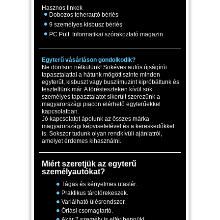
Hasznos linkek
Dobozos teherautó bérlés
9 személyes kisbusz bérlés
PC Pult. Informatikai szórakoztató magazin
Egyterű vásárláson gondolkodik?
Ne döntsön nélkülünk! Sokéves autós újságírói
tapasztalattal a hátunk mögött szinte minden
egyterűt, kisbuszt vagy buszlimuzint kipróbáltunk és
teszteltünk már. A törésteszteken kívül sok
személyes tapasztalatot sikerült szerezünk a
magyarországi piacon elérhető egyterűekkel
kapcsolatban.
Jó kapcsolatot ápolunk az összes márka
magyarországi képviseletével és a kereskedőkkel
is. Sokszor tudunk olyan rendkívüli ajánlatról,
amelyet érdemes kihasználni.
Miért szeretjük az egyterű
személyautókat?
Tágas és kényelmes utastér.
Praktikus tárolórekeszek.
Variálható ülésrendszer.
Óriási csomagtartó.
Akár 7 személy is elfér bennük!