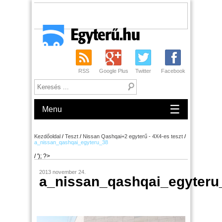
RSS
Google Plus
Twitter
Facebook
☰
Menu
Kezdőoldal
/
Teszt
/
Nissan Qashqai+2 egyterű - 4X4-es teszt
/
a_nissan_qashqai_egyteru_38
/ '); ?>
2013 november 24.
a_nissan_qashqai_egyteru