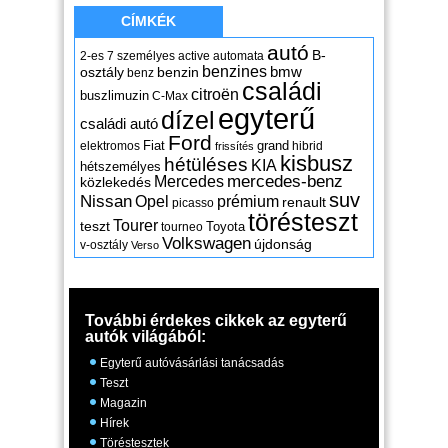
CÍMKÉK
autó
B-
2-es
7 személyes
active
automata
benzines
osztály
benzin
bmw
benz
családi
citroën
buszlimuzin
C-Max
egyterű
dízel
családi autó
Ford
Fiat
grand
elektromos
hibrid
frissítés
kisbusz
hétüléses
KIA
hétszemélyes
mercedes-benz
Mercedes
közlekedés
suv
Nissan
Opel
prémium
renault
picasso
törésteszt
Tourer
teszt
Toyota
tourneo
Volkswagen
újdonság
v-osztály
Verso
További érdekes cikkek az egyterű
autók világából:
Egyterű autóvásárlási tanácsadás
Teszt
Magazin
Hírek
Töréstesztek