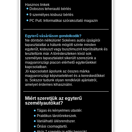
Hasznos linkek
Dobozos teherautó bérlés
9 személyes kisbusz bérlés
PC Pult. Informatikai szórakoztató magazin
Egyterű vásárláson gondolkodik?
Ne döntsön nélkülünk! Sokéves autós újságírói
tapasztalattal a hátunk mögött szinte minden
egyterűt, kisbuszt vagy buszlimuzint kipróbáltunk és
teszteltünk már. A törésteszteken kívül sok
személyes tapasztalatot sikerült szerezünk a
magyarországi piacon elérhető egyterűekkel
kapcsolatban.
Jó kapcsolatot ápolunk az összes márka
magyarországi képviseletével és a kereskedőkkel
is. Sokszor tudunk olyan rendkívüli ajánlatról,
amelyet érdemes kihasználni.
Miért szeretjük az egyterű
személyautókat?
Tágas és kényelmes utastér.
Praktikus tárolórekeszek.
Variálható ülésrendszer.
Óriási csomagtartó.
Akár 7 személy is elfér bennük!