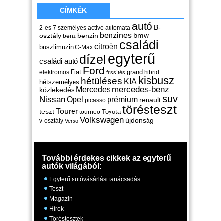
CÍMKÉK
autó
B-
2-es
7 személyes
active
automata
benzines
osztály
benzin
bmw
benz
családi
citroën
buszlimuzin
C-Max
egyterű
dízel
családi autó
Ford
Fiat
grand
elektromos
hibrid
frissítés
kisbusz
hétüléses
KIA
hétszemélyes
mercedes-benz
Mercedes
közlekedés
suv
Nissan
Opel
prémium
renault
picasso
törésteszt
Tourer
teszt
Toyota
tourneo
Volkswagen
újdonság
v-osztály
Verso
További érdekes cikkek az egyterű
autók világából:
Egyterű autóvásárlási tanácsadás
Teszt
Magazin
Hírek
Töréstesztek