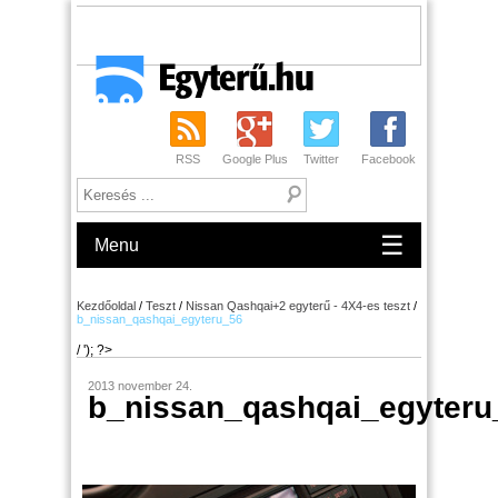
RSS
Google Plus
Twitter
Facebook
☰
Menu
Kezdőoldal
/
Teszt
/
Nissan Qashqai+2 egyterű - 4X4-es teszt
/
b_nissan_qashqai_egyteru_56
/ '); ?>
2013 november 24.
b_nissan_qashqai_egyteru