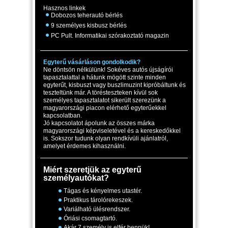
Hasznos linkek
Dobozos teherautó bérlés
9 személyes kisbusz bérlés
PC Pult. Informatikai szórakoztató magazin
Egyterű vásárláson gondolkodik?
Ne döntsön nélkülünk! Sokéves autós újságírói
tapasztalattal a hátunk mögött szinte minden
egyterűt, kisbuszt vagy buszlimuzint kipróbáltunk és
teszteltünk már. A törésteszteken kívül sok
személyes tapasztalatot sikerült szerezünk a
magyarországi piacon elérhető egyterűekkel
kapcsolatban.
Jó kapcsolatot ápolunk az összes márka
magyarországi képviseletével és a kereskedőkkel
is. Sokszor tudunk olyan rendkívüli ajánlatról,
amelyet érdemes kihasználni.
Miért szeretjük az egyterű
személyautókat?
Tágas és kényelmes utastér.
Praktikus tárolórekeszek.
Variálható ülésrendszer.
Óriási csomagtartó.
Akár 7 személy is elfér bennük!