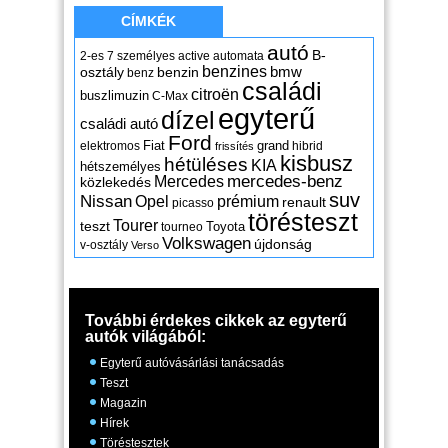
CÍMKÉK
autó
B-
2-es
7 személyes
active
automata
benzines
osztály
benzin
bmw
benz
családi
citroën
buszlimuzin
C-Max
egyterű
dízel
családi autó
Ford
Fiat
grand
elektromos
hibrid
frissítés
kisbusz
hétüléses
KIA
hétszemélyes
mercedes-benz
Mercedes
közlekedés
suv
Nissan
Opel
prémium
renault
picasso
törésteszt
Tourer
teszt
Toyota
tourneo
Volkswagen
újdonság
v-osztály
Verso
További érdekes cikkek az egyterű
autók világából:
Egyterű autóvásárlási tanácsadás
Teszt
Magazin
Hírek
Töréstesztek