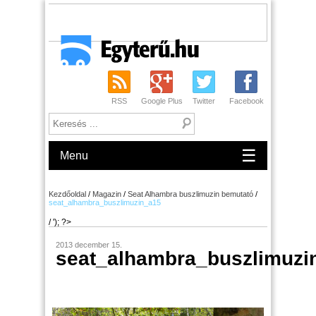
RSS
Google Plus
Twitter
Facebook
☰
Menu
Kezdőoldal
/
Magazin
/
Seat Alhambra buszlimuzin bemutató
/
seat_alhambra_buszlimuzin_a15
/ '); ?>
2013 december 15.
seat_alhambra_buszlimuzi