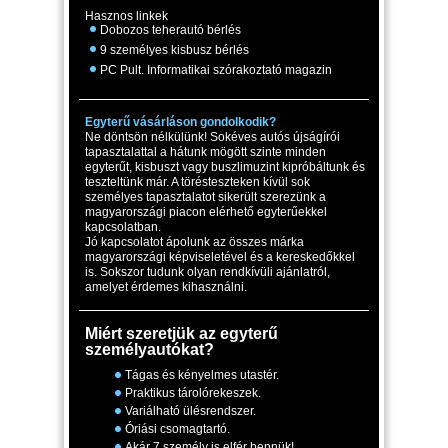
Hasznos linkek
Dobozos teherautó bérlés
9 személyes kisbusz bérlés
PC Pult. Informatikai szórakoztató magazin
Egyterű vásárláson gondolkodik?
Ne döntsön nélkülünk! Sokéves autós újságírói
tapasztalattal a hátunk mögött szinte minden
egyterűt, kisbuszt vagy buszlimuzint kipróbáltunk és
teszteltünk már. A törésteszteken kívül sok
személyes tapasztalatot sikerült szerezünk a
magyarországi piacon elérhető egyterűekkel
kapcsolatban.
Jó kapcsolatot ápolunk az összes márka
magyarországi képviseletével és a kereskedőkkel
is. Sokszor tudunk olyan rendkívüli ajánlatról,
amelyet érdemes kihasználni.
Miért szeretjük az egyterű
személyautókat?
Tágas és kényelmes utastér.
Praktikus tárolórekeszek.
Variálható ülésrendszer.
Óriási csomagtartó.
Akár 7 személy is elfér bennük!